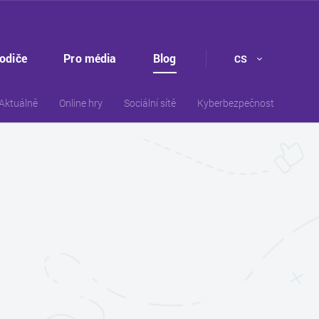
rodiče
Pro média
Blog
CS
Aktuálně
Online hry
Sociální sítě
Kyberbezpečnost