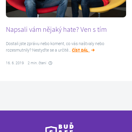
Napsali vám nějaký hate? Ven s tím
Dostali jste zprávu nebo koment, co vás naštvaly nebo
rozesmutnily? Nestyďte se a určitě…
ČÍST DÁL
16. 6. 2019
2 min. čtení