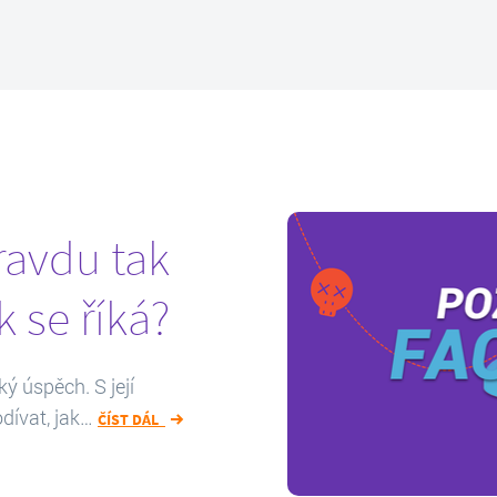
ravdu tak
 se říká?
ý úspěch. S její
dívat, jak…
ČÍST DÁL