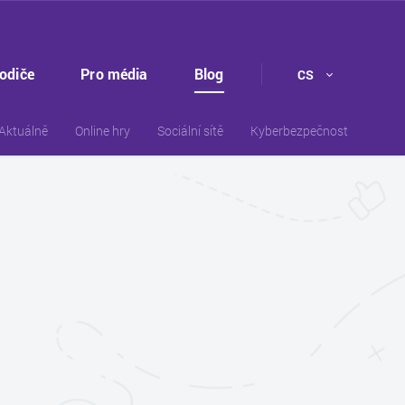
rodiče
Pro média
Blog
CS
Aktuálně
Online hry
Sociální sítě
Kyberbezpečnost