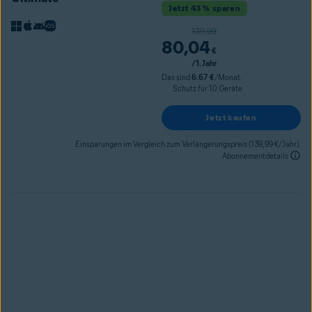
Jetzt 43 % sparen
Originalpreis
139,99
80
,04
€
/1. Jahr
Das sind
6.67 €
/Monat.
Schutz für 10 Geräte
Jetzt kaufen
Einsparungen im Vergleich zum Verlängerungspreis (139,99 €/Jahr).
Abonnementdetails