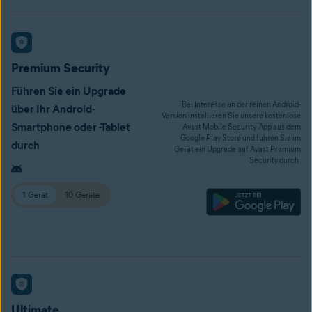
Premium Security
Führen Sie ein Upgrade
Bei Interesse an der reinen Android-
über Ihr Android-
Version installieren Sie unsere kostenlose
Smartphone oder -Tablet
Avast Mobile Security-App aus dem
Google Play Store und führen Sie im
durch
Gerät ein Upgrade auf Avast Premium
Security durch.
1 Gerät
10 Geräte
Ultimate