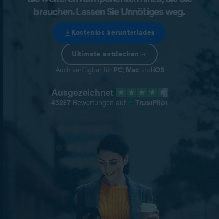
brauchen. Lassen Sie Unnötiges weg.
Kostenlos herunterladen
Ultimate entdecken
Auch verfügbar für
PC
,
Mac
und
iOS
Ausgezeichnet
43287
Bewertungen auf
TrustPilot