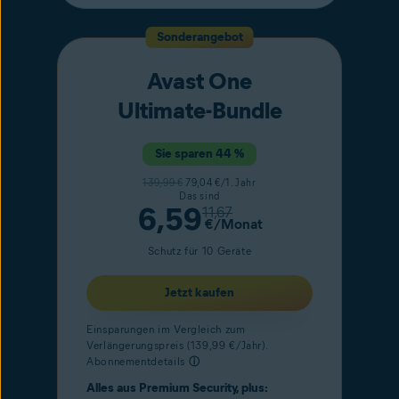
Sonderangebot
Avast One
Ultimate-Bundle
Sie sparen 44 %
139,99 €
79,04 €/1. Jahr
Das sind
6,59
11,67
€/Monat
Schutz für 10 Geräte
Jetzt kaufen
Einsparungen im Vergleich zum
Verlängerungspreis (139,99 €/Jahr).
Abonnementdetails
ⓘ
Alles aus Premium Security, plus: