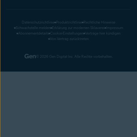
Datenschutzrichtlinie
Produktrichtlinie
Rechtliche Hinweise
Schwachstelle melden
Erklärung zur modernen Sklaverei
Impressum
Abonnementdetails
Cookie-Einstellungen
Verträge hier kündigen
Von Vertrag zurücktreten
© 2026 Gen Digital Inc. Alle Rechte vorbehalten.