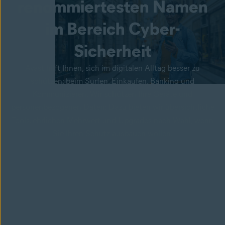
renommiertesten Namen
im Bereich
Cyber-
Sicherheit
Avast hilft Ihnen, sich im digitalen Alltag besser zu
schützen: beim Surfen, Einkaufen, Banking und
Kommunizieren. Wir schützen Ihre Geräte und
personenbezogenen Daten: Dazu bieten wir übersichtliche
Tools, ehrlichen Mehrwert und Upgrades nach Wahl, wenn
Sie Ihren Schutz ausbauen wollen.