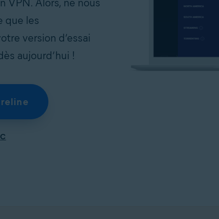
en VPN. Alors, ne nous
e que les
votre version d’essai
ès aujourd’hui !
reline
PC