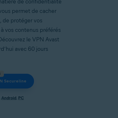
atière de confidentialité
i vous permet de cacher
e, de protéger vos
 à vos contenus préférés
 Découvrez le VPN Avast
d’hui avec 60 jours
t
PN Secureline
,
Android
,
PC