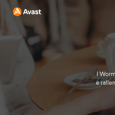
I Worm
e rall