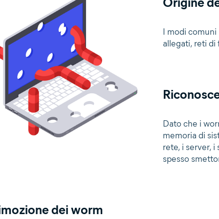
Origine d
I modi comuni 
allegati, reti d
Riconosc
Dato che i wor
memoria di sis
rete, i server, 
spesso smetton
imozione dei worm