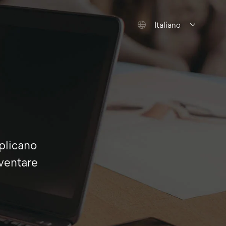
Italiano
plicano
ventare