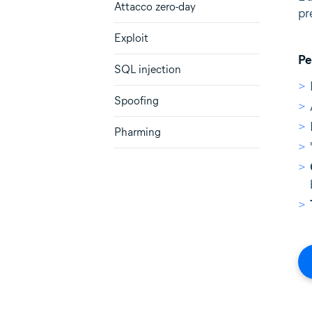
Attacco zero-day
pr
Exploit
Pe
SQL injection
Spoofing
Pharming