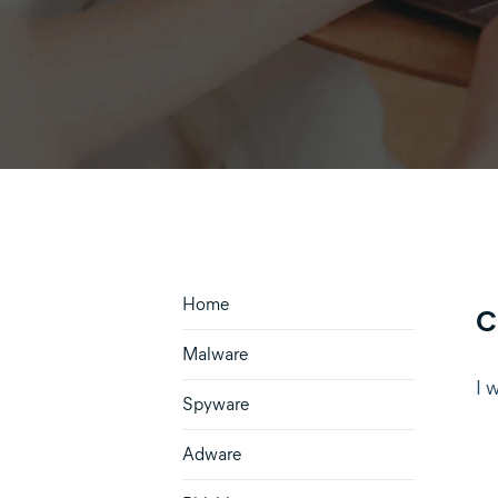
Home
C
Malware
I 
Spyware
Adware