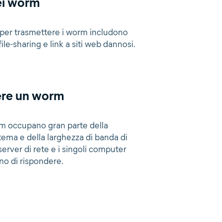
ei worm
per trasmettere i worm includono
i file-sharing e link a siti web dannosi.
ere un worm
m occupano gran parte della
tema e della larghezza di banda di
i server di rete e i singoli computer
o di rispondere.