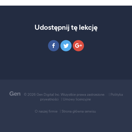
Udostępnij tę lekcję
© 2026 Gen Digital Inc. Wszystkie prawa zastrzeżone.
|
Polityka
prywatności
|
Umowy licencyjne
O naszej firmie
|
Strona główna serwisu