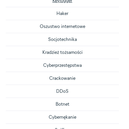
Keylogger
Haker
Oszustwo internetowe
Socjotechnika
Kradzież tożsamości
Cyberprzestępstwa
Crackowanie
DDoS
Botnet
Cybernękanie