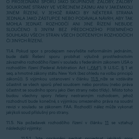
O PROJEDNÁNÍ SPORU JAKO SKUPINOVÉ ŽALOBY, ŽALOBY
SOUKROMÉ STRANY VE VEŘEJNÉM ZÁJMU ANI V JAKÉMKOLI
JINÉM ŘÍZENÍ, V JEHOŽ RÁMCI BY NĚKTERÁ STRANA
JEDNALA JAKO ZÁSTUPCE NEBO PODÁVALA NÁVRH, ABY TAK
MOHLA JEDNAT. ROZHODČÍ ANI JINÉ ŘÍZENÍ NEBUDE
SLOUČENO S JINÝM BEZ PŘEDCHOZÍHO PÍSEMNÉHO
SOUHLASU VŠECH STRAN VŠECH DOTČENÝCH ROZHODČÍCH
ČI JINÝCH ŘÍZENÍ.
11.4. Pokud spor s prodejcem nevyřešíte neformálním jednáním,
bude další Řešení sporu probíhat výlučně prostřednictvím
závazného rozhodčího řízení v souladu s federálním zákonem USA o
rozhodčím řízení (Federal Arbitration Act („
FAA
“), 9 U.S.C. § 1 et
seq. a hmotné zákony státu New York (bez ohledu na volbu principů
zákonů)). S výjimkou ustanovení v článku
11.5
níže se vzdáváte
účastnit se všech sporů před soudcem nebo porotou (nebo práva
účastnit se soudního sporu jako člen strany nebo třídy) . Místo toho
budou všechny spory řešeny nestranným rozhodcem, jehož
rozhodnutí bude konečné, s výjimkou omezeného práva na soudní
revizi v souladu se zákonem FAA. Rozhodčí nález může vykonat
jakýkoli soud příslušný pro strany.
11.5. Na požadavek rozhodčího řízení v článku
11
se vztahují
následující výjimky:
11.5.1. Jste oprávněni nechat projednat jakýkoli spor