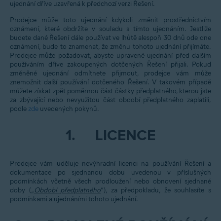
ujednání dříve uzavřená k předchozí verzi Řešení.
Prodejce může toto ujednání kdykoli změnit prostřednictvím
oznámení, které obdržíte v souladu s tímto ujednáním. Jestliže
budete dané Řešení dále používat ve lhůtě alespoň 30 dnů ode dne
oznámení, bude to znamenat, že změnu tohoto ujednání přijímáte.
Prodejce může požadovat, abyste upravené ujednání před dalším
používáním dříve zakoupených dotčených Řešení přijali. Pokud
změněné ujednání odmítnete přijmout, prodejce vám může
znemožnit další používání dotčeného Řešení. V takovém případě
můžete získat zpět poměrnou část částky předplatného, kterou jste
za zbývající nebo nevyužitou část období předplatného zaplatili,
podle
zde
uvedených pokynů.
1.
LICENCE
Prodejce vám uděluje nevýhradní licenci na používání Řešení a
dokumentace po sjednanou dobu uvedenou v příslušných
podmínkách včetně všech prodloužení nebo obnovení sjednané
doby („
Období předplatného
“), za předpokladu, že souhlasíte s
podmínkami a ujednáními tohoto ujednání.