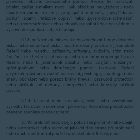
jakéhokoli obsahu přenášeného pomocí Řešení; (iv) nahrávat,
posílat, zasílat e-mailem nebo jinak předávat nevyžádanou nebo
neautorizovanou reklamu, propagační materiály, „nevyžádanou
poštu“, „spam“, „řetězové dopisy“ nebo „pyramidové schémata“;
nebo (v) shromažďovat nebo uchovávat osobní údaje bez vědomí a
výslovného souhlasu subjektu údajů;
5.1.8. poškozovat, blokovat nebo zhoršovat fungování nebo
získat nebo se pokusit získat neautorizovaný přístup k jakémukoli
Řešení nebo majetku, zařízením, softwaru, službám, sítím nebo
údajům, ke kterým je připojeno nebo s nimi interoperuje takové
Řešení, nebo k jakémukoli obsahu nebo údajům, uloženým,
zpřístupněným nebo doručeným pomocí takového Řešení
jakýmkoli způsobem včetně hackování, phishingu, spoofingu nebo
snahy obcházet nebo porazit brány firewall, password protection
nebo jakékoli jiné metody zabezpečení nebo kontroly jakékoli
povahy;
5.1.9. testovat nebo srovnávat, sdílet nebo zveřejňovat
výsledky testování a srovnávání jakéhokoli Řešení bez předchozího
psaného souhlasu prodejce; nebo
5.1.10. prolomit nebo obejít, pokusit se prolomit nebo obejít,
nebo autorizovat nebo asistovat jakékoli třetí straně při prolomení
nebo obcházení kontrol použití kopií jakéhokoli Řešení; nebo