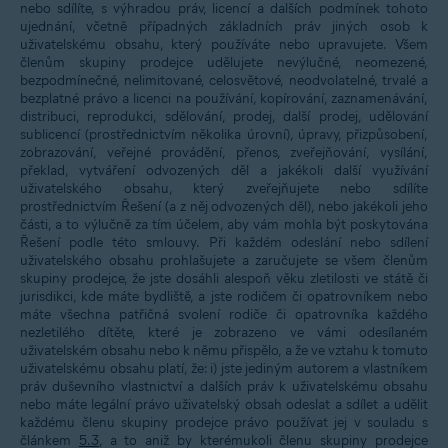
nebo sdílíte, s výhradou práv, licencí a dalších podmínek tohoto
ujednání, včetně případných základních práv jiných osob k
uživatelskému obsahu, který používáte nebo upravujete. Všem
členům skupiny prodejce udělujete nevýlučné, neomezené,
bezpodmínečné, nelimitované, celosvětové, neodvolatelné, trvalé a
bezplatné právo a licenci na používání, kopírování, zaznamenávání,
distribuci, reprodukci, sdělování, prodej, další prodej, udělování
sublicencí (prostřednictvím několika úrovní), úpravy, přizpůsobení,
zobrazování, veřejné provádění, přenos, zveřejňování, vysílání,
překlad, vytváření odvozených děl a jakékoli další využívání
uživatelského obsahu, který zveřejňujete nebo sdílíte
prostřednictvím Řešení (a z něj odvozených děl), nebo jakékoli jeho
části, a to výlučně za tím účelem, aby vám mohla být poskytována
Řešení podle této smlouvy. Při každém odeslání nebo sdílení
uživatelského obsahu prohlašujete a zaručujete se všem členům
skupiny prodejce, že jste dosáhli alespoň věku zletilosti ve státě či
jurisdikci, kde máte bydliště, a jste rodičem či opatrovníkem nebo
máte všechna patřičná svolení rodiče či opatrovníka každého
nezletilého dítěte, které je zobrazeno ve vámi odesílaném
uživatelském obsahu nebo k němu přispělo, a že ve vztahu k tomuto
uživatelskému obsahu platí, že: i) jste jediným autorem a vlastníkem
práv duševního vlastnictví a dalších práv k uživatelskému obsahu
nebo máte legální právo uživatelský obsah odeslat a sdílet a udělit
každému členu skupiny prodejce právo používat jej v souladu s
článkem
5.3
, a to aniž by kterémukoli členu skupiny prodejce