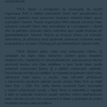
zúčastněných.
11.6.3. Spolu s prodejcem se zavazujete, že využití
organizace AAA k vedení rozhodčích řízení není považováno za
součást ujednání mezi smluvními stranami ohledně řešení sporů
rozhodčím řízením. Pokud organizace AAA nebude ochotná nebo
schopná rozhodčí řízení vést, dohodnete se s prodejcem v dobré
víře na jediném rozhodci, který rozhodne spor podle Postupů při
spotřebitelských řízeních. Pokud se smluvní strany na rozhodci
neshodnou, je příslušný soud oprávněn jmenovat rozhodce, který
bude jednat v souladu s Postupy při spotřebitelských řízeních AAA.
11.6.4. Bude-li jedno nebo více ustanovení článku
11
vzhledem ke všem nebo některým částem sporu shledáno
nezákonným, neplatným či nevymahatelným, pak pouze za těchto
okolností budou tyto části odděleny a spor bude řešen podle
ostatních ustanovení článku
11
a dalších ustanovení ujednání.
Pokud bude mít takové oddělení za následek projednání všech nebo
některých částí sporu u soudu, mají výhradní příslušnost
u takovýchto soudních jednání soudy okresu New York ve státě
New York v USA. Pro účely těchto soudních řízení souhlasíte
s osobní příslušností soudů v New Yorku a nebudete ji napadat
a dále se vzdáváte možnosti podat námitku místní nepříslušnosti
nebo námitku forum non conveniens či žádat o přeložení do jiného
soudního okrsku nebo jurisdikce.