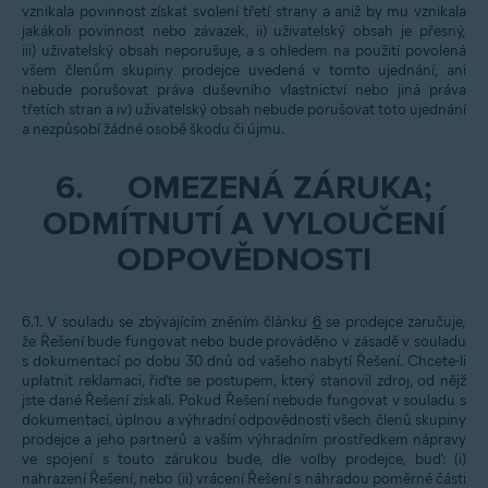
vznikala povinnost získat svolení třetí strany a aniž by mu vznikala
jakákoli povinnost nebo závazek, ii) uživatelský obsah je přesný,
iii) uživatelský obsah neporušuje, a s ohledem na použití povolená
všem členům skupiny prodejce uvedená v tomto ujednání, ani
nebude porušovat práva duševního vlastnictví nebo jiná práva
třetích stran a iv) uživatelský obsah nebude porušovat toto ujednání
a nezpůsobí žádné osobě škodu či újmu.
6.
OMEZENÁ ZÁRUKA;
ODMÍTNUTÍ A VYLOUČENÍ
ODPOVĚDNOSTI
6.1. V souladu se zbývajícím zněním článku
6
se prodejce zaručuje,
že Řešení bude fungovat nebo bude prováděno v zásadě v souladu
s dokumentací po dobu 30 dnů od vašeho nabytí Řešení. Chcete-li
uplatnit reklamaci, řiďte se postupem, který stanovil zdroj, od nějž
jste dané Řešení získali. Pokud Řešení nebude fungovat v souladu s
dokumentací, úplnou a výhradní odpovědností všech členů skupiny
prodejce a jeho partnerů a vaším výhradním prostředkem nápravy
ve spojení s touto zárukou bude, dle volby prodejce, buď: (i)
nahrazení Řešení, nebo (ii) vrácení Řešení s náhradou poměrné části