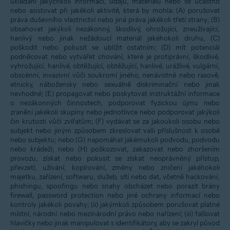
ukládání jakýchkoli informací, údajů, materiálů nebo se účastnit
nebo asistovat při jakékoli aktivitě, která by mohla: (A) porušovat
práva duševního vlastnictví nebo jiná práva jakékoli třetí strany; (B)
obsahovat jakýkoli nezákonný, škodlivý, ohrožující, zneužívající,
hanlivý nebo jinak nežádoucí materiál jakéhokoli druhu, (C)
poškodit nebo pokusit se ublížit ostatním; (D) mít potenciál
podněcovat nebo vytvářet chování, které je protiprávní, škodlivé,
vyhrožující, hanlivé, obtěžující, obtěžující, hanlivé, urážlivé, vulgární,
obscénní, invazivní vůči soukromí jiného, nenávistné nebo rasově,
etnicky, nábožensky nebo sexuálně diskriminační nebo jinak
nevhodné; (E) propagovat nebo poskytovat instruktážní informace
o nezákonných činnostech, podporovat fyzickou újmu nebo
zranění jakékoli skupiny nebo jednotlivce nebo podporovat jakýkoli
čin krutosti vůči zvířatům; (F) vydávat se za jakoukoli osobu nebo
subjekt nebo jiným způsobem zkreslovat vaši příslušnost k osobě
nebo subjektu; nebo (G) napomáhat jakémukoli podvodu, podvodu
nebo krádeži; nebo (H) poškozovat, zakazovat nebo zhoršením
provozu, získat nebo pokusit se získat neoprávněný přístup,
převzetí, užívání, kopírování, změny nebo zničení jakéhokoli
majetku, zařízení, softwaru, služeb, sítí nebo dat, včetně hackování,
phishingu, spoofingu nebo snahy obcházet nebo porazit brány
firewall, password protection nebo jiné ochrany informací nebo
kontroly jakékoli povahy; (ii) jakýmkoli způsobem porušovat platné
místní, národní nebo mezinárodní právo nebo nařízení; (iii) falšovat
hlavičky nebo jinak manipulovat s identifikátory, aby se zakryl původ