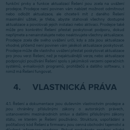
funkční prvky a funkce aktualizací Řešení jsou zcela na uvážení
prodejce. Prodejce není povinen vám nabízet možnost odmítnout
nebo odložit aktualizace, ale chcete-li mít z daného Řešení
maximální užitek, je třeba, abyste stahovali všechny dostupné
aktualizace a povolovali jejich instalaci nebo aktivaci. Prodejce také
může pro konkrétní Řešení přestat poskytovat podporu, dokud
nepřijmete a nenainstalujete nebo neaktivujete všechny aktualizace.
Prodejce zcela dle svého uvážení určí, kdy a zda jsou aktualizace
vhodné, přičemž není povinen vám jakékoli aktualizace poskytovat.
Prodejce může dle vlastního uvážení přestat poskytovat aktualizace
pro jinou verzi Řešení, než je nejaktuálnější verze, nebo aktualizace
podporující používání Řešení spolu s jakýmikoli verzemi operačních
systémů, e-mailových programů, prohlížečů a dalšího softwaru, s
nimiž má Řešení fungovat.
4.
VLASTNICKÁ PRÁVA
4.1. Řešení a dokumentace jsou duševním vlastnictvím prodejce a
jsou chráněny příslušnými zákony o autorských právech,
ustanoveními mezinárodních smluv a dalšími příslušnými zákony
státu, ve kterém je Řešení používáno. Struktura, uspořádání a
počítačový kód Řešení a firmwaru jsou cenná obchodní tajemství a
důvěrné informace prodejce. Pokud poskytnete prodejci nějaké