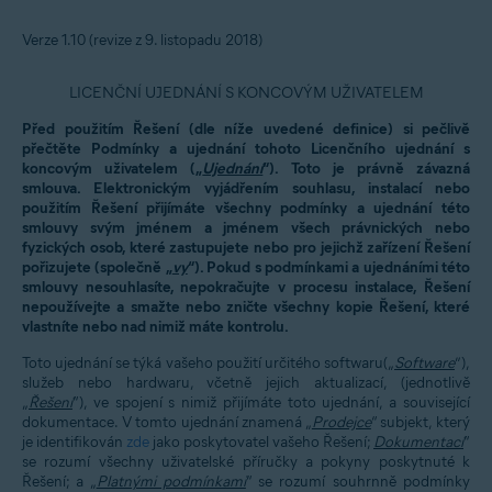
Verze 1.10 (revize z 9. listopadu 2018)
LICENČNÍ UJEDNÁNÍ S KONCOVÝM UŽIVATELEM
Před použitím Řešení (dle níže uvedené definice) si pečlivě
přečtěte Podmínky a ujednání tohoto Licenčního ujednání s
koncovým uživatelem („
Ujednání
“). Toto je právně závazná
smlouva. Elektronickým vyjádřením souhlasu, instalací nebo
použitím Řešení přijímáte všechny podmínky a ujednání této
smlouvy svým jménem a jménem všech právnických nebo
fyzických osob, které zastupujete nebo pro jejichž zařízení Řešení
pořizujete (společně „
vy
“). Pokud s podmínkami a ujednáními této
smlouvy nesouhlasíte, nepokračujte v procesu instalace, Řešení
nepoužívejte a smažte nebo zničte všechny kopie Řešení, které
vlastníte nebo nad nimiž máte kontrolu.
Toto ujednání se týká vašeho použití určitého softwaru(„
Software
”),
služeb nebo hardwaru, včetně jejich aktualizací, (jednotlivě
„
Řešení
“), ve spojení s nimiž přijímáte toto ujednání, a související
dokumentace. V tomto ujednání znamená „
Prodejce
“ subjekt, který
je identifikován
zde
jako poskytovatel vašeho Řešení;
Dokumentací
“
se rozumí všechny uživatelské příručky a pokyny poskytnuté k
Řešení; a „
Platnými podmínkami
“ se rozumí souhrnně podmínky