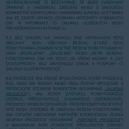
NEPŘERUŠOVANĚ ČI BEZCHYBNĚ, ŽE BUDE FUNGOVAT
SPRÁVNĚ V JAKÉMKOLI ZAŘÍZENÍ NEBO S JAKOUKOLI
KONKRÉTNÍ KONFIGURACÍ HARDWARU A/NEBO SOFTWARU
ANI ŽE ZAJISTÍ ÚPLNOU OCHRANU INTEGRITY VYBRANÝCH
DAT A INFORMACÍ ČI OBSAHU ULOŽENÝCH NEBO
PŘENÁŠENÝCH PO INTERNETU.
6.3. BEZ OHLEDU NA JAKÉKOLI JINÉ USTANOVENÍ TÉTO
SMLOUVY JSOU VŠECHNA ŘEŠENÍ, KTERÁ JSOU
POSKYTOVANÁ ZDARMA (VČETNĚ ŘEŠENÍ POSKYTOVANÉHO
JAKO „BEZPLATNÉ“, „ZKUŠEBNÍ“ NEBO „BETA“ ŘEŠENÍ),
POSKYTOVÁNA „TAK JAK JSOU“, „SE VŠEMI VADAMI“ A „DLE
DOSTUPNOSTI“, BEZ JAKÝCHKOLI ZÁRUK A PODPORY ČI
DALŠÍCH SLUŽEB PRODEJCE.
6.4. PRODEJCE ANI ŽÁDNÉ SPOLEČNOSTI, KTERÉ PRODEJCE
ŘÍDÍ, JSOU JÍM ŘÍZENY NEBO JSOU ŘÍZENY SPOLEČNĚ S
PRODEJCEM STEJNÝM SUBJEKTEM (SOUHRNNĚ „
SKUPINA
PRODEJCE
“), ANI JEJICH ZÁSTUPCI, POSKYTOVATELÉ
LICENCE, PŘEDSTAVITELÉ, DODAVATELÉ, DISTRIBUTOŘI,
PRODEJCI, MOBILNÍ OPERÁTOŘI, PROSTŘEDNICTVÍM JEJICHŽ
SÍTĚ NEBO SYSTÉMŮ JE JAKÉKOLI ŘEŠENÍ POSKYTOVÁNO,
ANI OSTATNÍ OBCHODNÍ PARTNEŘI KTERÉHOKOLI ČLENA
SKUPINY PRODEJCE (SOUHRNNĚ „
PARTNEŘI PRODEJCE
“)
V MAXIMÁLNÍ MÍŘE POVOLENÉ PŘÍSLUŠNÝMI ZÁKONY