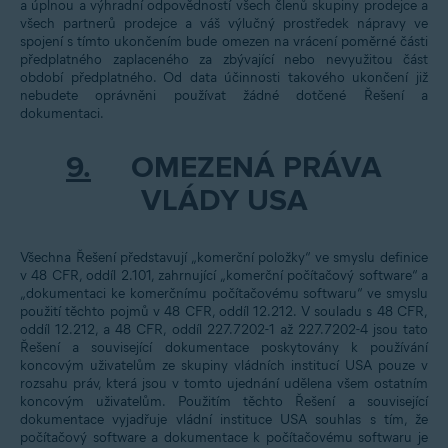
a úplnou a výhradní odpovědností všech členů skupiny prodejce a
všech partnerů prodejce a váš výlučný prostředek nápravy ve
spojení s tímto ukončením bude omezen na vrácení poměrné části
předplatného zaplaceného za zbývající nebo nevyužitou část
období předplatného. Od data účinnosti takového ukončení již
nebudete oprávněni používat žádné dotčené Řešení a
dokumentaci.
9.
OMEZENÁ PRÁVA
VLÁDY USA
Všechna Řešení představují „komerční položky“ ve smyslu definice
v 48 CFR, oddíl 2.101, zahrnující „komerční počítačový software“ a
„dokumentaci ke komerčnímu počítačovému softwaru“ ve smyslu
použití těchto pojmů v 48 CFR, oddíl 12.212. V souladu s 48 CFR,
oddíl 12.212, a 48 CFR, oddíl 227.7202-1 až 227.7202-4 jsou tato
Řešení a související dokumentace poskytovány k používání
koncovým uživatelům ze skupiny vládních institucí USA pouze v
rozsahu práv, která jsou v tomto ujednání udělena všem ostatním
koncovým uživatelům. Použitím těchto Řešení a související
dokumentace vyjadřuje vládní instituce USA souhlas s tím, že
počítačový software a dokumentace k počítačovému softwaru je