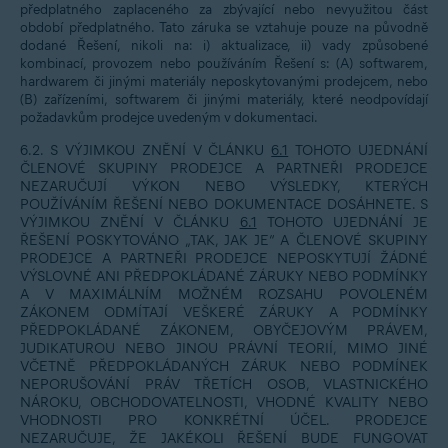
předplatného zaplaceného za zbývající nebo nevyužitou část
období předplatného. Tato záruka se vztahuje pouze na původně
dodané Řešení, nikoli na: i) aktualizace, ii) vady způsobené
kombinací, provozem nebo používáním Řešení s: (A) softwarem,
hardwarem či jinými materiály neposkytovanými prodejcem, nebo
(B) zařízeními, softwarem či jinými materiály, které neodpovídají
požadavkům prodejce uvedeným v dokumentaci.
6.2. S VÝJIMKOU ZNĚNÍ V ČLÁNKU
6.1
TOHOTO UJEDNÁNÍ
ČLENOVÉ SKUPINY PRODEJCE A PARTNEŘI PRODEJCE
NEZARUČUJÍ VÝKON NEBO VÝSLEDKY, KTERÝCH
POUŽÍVÁNÍM ŘEŠENÍ NEBO DOKUMENTACE DOSÁHNETE. S
VÝJIMKOU ZNĚNÍ V ČLÁNKU
6.1
TOHOTO UJEDNÁNÍ JE
ŘEŠENÍ POSKYTOVÁNO „TAK, JAK JE“ A ČLENOVÉ SKUPINY
PRODEJCE A PARTNEŘI PRODEJCE NEPOSKYTUJÍ ŽÁDNÉ
VÝSLOVNÉ ANI PŘEDPOKLÁDANÉ ZÁRUKY NEBO PODMÍNKY
A V MAXIMÁLNÍM MOŽNÉM ROZSAHU POVOLENÉM
ZÁKONEM ODMÍTAJÍ VEŠKERÉ ZÁRUKY A PODMÍNKY
PŘEDPOKLÁDANÉ ZÁKONEM, OBYČEJOVÝM PRÁVEM,
JUDIKATUROU NEBO JINOU PRÁVNÍ TEORIÍ, MIMO JINÉ
VČETNĚ PŘEDPOKLÁDANÝCH ZÁRUK NEBO PODMÍNEK
NEPORUŠOVÁNÍ PRÁV TŘETÍCH OSOB, VLASTNICKÉHO
NÁROKU, OBCHODOVATELNOSTI, VHODNÉ KVALITY NEBO
VHODNOSTI PRO KONKRÉTNÍ ÚČEL. PRODEJCE
NEZARUČUJE, ŽE JAKÉKOLI ŘEŠENÍ BUDE FUNGOVAT