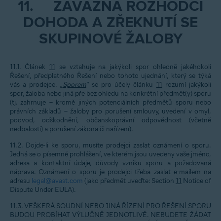
11.
ZÁVAZNÁ ROZHODČÍ
DOHODA A ZŘEKNUTÍ SE
SKUPINOVÉ ŽALOBY
11.1. Článek
11
se vztahuje na jakýkoli spor ohledně jakéhokoli
Řešení, předplatného Řešení nebo tohoto ujednání, který se týká
vás a prodejce. „
Sporem
“ se pro účely článku
11
rozumí jakýkoli
spor, žaloba nebo jiná pře bez ohledu na konkrétní předmět(y) sporu
(tj. zahrnuje – kromě jiných potenciálních předmětů sporu nebo
právních základů – žaloby pro porušení smlouvy, uvedení v omyl,
podvod, odškodnění, občanskoprávní odpovědnost (včetně
nedbalosti) a porušení zákona či nařízení).
11.2. Dojde-li ke sporu, musíte prodejci zaslat oznámení o sporu.
Jedná se o písemné prohlášení, ve kterém jsou uvedeny vaše jméno,
adresa a kontaktní údaje, důvody vzniku sporu a požadovaná
náprava. Oznámení o sporu je prodejci třeba zaslat e-mailem na
adresu
legal@avast.com
(jako předmět uveďte: Section
11
Notice of
Dispute Under EULA).
11.3. VEŠKERÁ SOUDNÍ NEBO JINÁ ŘÍZENÍ PRO ŘEŠENÍ SPORU
BUDOU PROBÍHAT VÝLUČNĚ JEDNOTLIVĚ. NEBUDETE ŽÁDAT