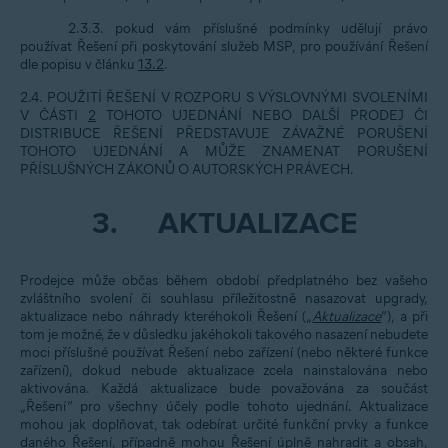
2.3.3. pokud vám příslušné podmínky udělují právo
používat Řešení při poskytování služeb MSP, pro používání Řešení
dle popisu v článku
13.2
.
2.4. POUŽITÍ ŘEŠENÍ V ROZPORU S VÝSLOVNÝMI SVOLENÍMI
V ČÁSTI
2
TOHOTO UJEDNÁNÍ NEBO DALŠÍ PRODEJ ČI
DISTRIBUCE ŘEŠENÍ PŘEDSTAVUJE ZÁVAŽNÉ PORUŠENÍ
TOHOTO UJEDNÁNÍ A MŮŽE ZNAMENAT PORUŠENÍ
PŘÍSLUŠNÝCH ZÁKONŮ O AUTORSKÝCH PRÁVECH.
3.
AKTUALIZACE
Prodejce může občas během období předplatného bez vašeho
zvláštního svolení či souhlasu příležitostně nasazovat upgrady,
aktualizace nebo náhrady kteréhokoli Řešení („
Aktualizace
“), a při
tom je možné, že v důsledku jakéhokoli takového nasazení nebudete
moci příslušné používat Řešení nebo zařízení (nebo některé funkce
zařízení), dokud nebude aktualizace zcela nainstalována nebo
aktivována. Každá aktualizace bude považována za součást
„Řešení“ pro všechny účely podle tohoto ujednání. Aktualizace
mohou jak doplňovat, tak odebírat určité funkční prvky a funkce
daného Řešení, případně mohou Řešení úplně nahradit a obsah,