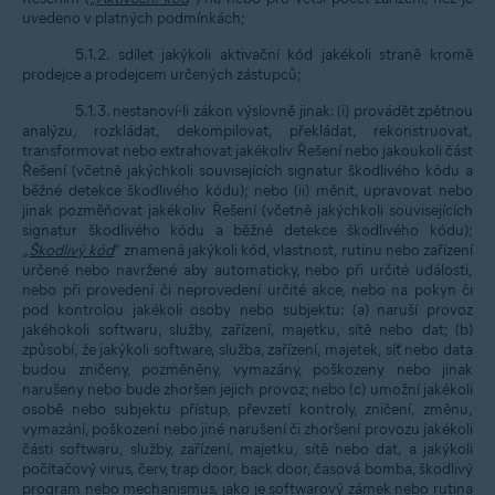
uvedeno v platných podmínkách;
5.1.2. sdílet jakýkoli aktivační kód jakékoli straně kromě
prodejce a prodejcem určených zástupců;
5.1.3. nestanoví-li zákon výslovně jinak: (i) provádět zpětnou
analýzu, rozkládat, dekompilovat, překládat, rekonstruovat,
transformovat nebo extrahovat jakékoliv Řešení nebo jakoukoli část
Řešení (včetně jakýchkoli souvisejících signatur škodlivého kódu a
běžné detekce škodlivého kódu); nebo (ii) měnit, upravovat nebo
jinak pozměňovat jakékoliv Řešení (včetně jakýchkoli souvisejících
signatur škodlivého kódu a běžné detekce škodlivého kódu);
„
Škodlivý kód
“ znamená jakýkoli kód, vlastnost, rutinu nebo zařízení
určené nebo navržené aby automaticky, nebo při určité události,
nebo při provedení či neprovedení určité akce, nebo na pokyn či
pod kontrolou jakékoli osoby nebo subjektu: (a) naruší provoz
jakéhokoli softwaru, služby, zařízení, majetku, sítě nebo dat; (b)
způsobí, že jakýkoli software, služba, zařízení, majetek, síť nebo data
budou zničeny, pozměněny, vymazány, poškozeny nebo jinak
narušeny nebo bude zhoršen jejich provoz; nebo (c) umožní jakékoli
osobě nebo subjektu přístup, převzetí kontroly, zničení, změnu,
vymazání, poškození nebo jiné narušení či zhoršení provozu jakékoli
části softwaru, služby, zařízení, majetku, sítě nebo dat, a jakýkoli
počítačový virus, červ, trap door, back door, časová bomba, škodlivý
program nebo mechanismus, jako je softwarový zámek nebo rutina