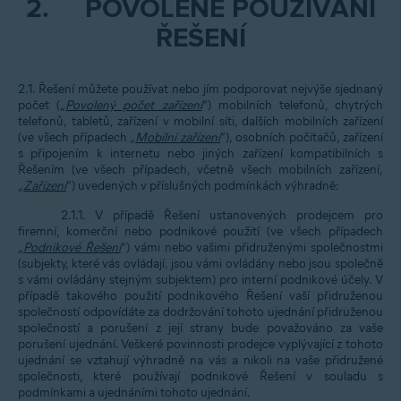
2.
POVOLENÉ POUŽÍVÁNÍ
ŘEŠENÍ
2.1. Řešení můžete používat nebo jím podporovat nejvýše sjednaný
počet („
Povolený počet zařízení
“) mobilních telefonů, chytrých
telefonů, tabletů, zařízení v mobilní síti, dalších mobilních zařízení
(ve všech případech „
Mobilní zařízení
“), osobních počítačů, zařízení
s připojením k internetu nebo jiných zařízení kompatibilních s
Řešením (ve všech případech, včetně všech mobilních zařízení,
„
Zařízení
“) uvedených v příslušných podmínkách výhradně:
2.1.1. V případě Řešení ustanovených prodejcem pro
firemní, komerční nebo podnikové použití (ve všech případech
„
Podnikové Řešení
”) vámi nebo vašimi přidruženými společnostmi
(subjekty, které vás ovládají, jsou vámi ovládány nebo jsou společně
s vámi ovládány stejným subjektem) pro interní podnikové účely. V
případě takového použití podnikového Řešení vaší přidruženou
společností odpovídáte za dodržování tohoto ujednání přidruženou
společností a porušení z její strany bude považováno za vaše
porušení ujednání. Veškeré povinnosti prodejce vyplývající z tohoto
ujednání se vztahují výhradně na vás a nikoli na vaše přidružené
společnosti, které používají podnikové Řešení v souladu s
podmínkami a ujednáními tohoto ujednání.