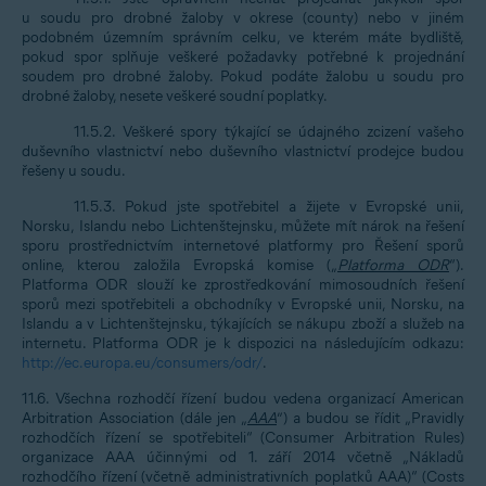
u soudu pro drobné žaloby v okrese (county) nebo v jiném
podobném územním správním celku, ve kterém máte bydliště,
pokud spor splňuje veškeré požadavky potřebné k projednání
soudem pro drobné žaloby. Pokud podáte žalobu u soudu pro
drobné žaloby, nesete veškeré soudní poplatky.
11.5.2. Veškeré spory týkající se údajného zcizení vašeho
duševního vlastnictví nebo duševního vlastnictví prodejce budou
řešeny u soudu.
11.5.3. Pokud jste spotřebitel a žijete v Evropské unii,
Norsku, Islandu nebo Lichtenštejnsku, můžete mít nárok na řešení
sporu prostřednictvím internetové platformy pro Řešení sporů
online, kterou založila Evropská komise („
Platforma ODR
“).
Platforma ODR slouží ke zprostředkování mimosoudních řešení
sporů mezi spotřebiteli a obchodníky v Evropské unii, Norsku, na
Islandu a v Lichtenštejnsku, týkajících se nákupu zboží a služeb na
internetu. Platforma ODR je k dispozici na následujícím odkazu:
http://ec.europa.eu/consumers/odr/
.
11.6. Všechna rozhodčí řízení budou vedena organizací American
Arbitration Association (dále jen „
AAA
”) a budou se řídit „Pravidly
rozhodčích řízení se spotřebiteli“ (Consumer Arbitration Rules)
organizace AAA účinnými od 1. září 2014 včetně „Nákladů
rozhodčího řízení (včetně administrativních poplatků AAA)“ (Costs