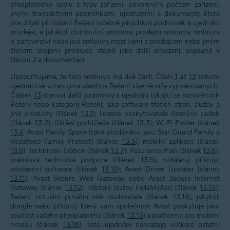
předplatného spolu s typy zařízení, povoleným počtem zařízení,
jinými transakčními podmínkami, ujednáními a dokumenty, které
jste přijali při získání Řešení (včetně jakýchkoli podmínek a ujednání
prodeje), a jakákoli distribuční smlouva, prodejní smlouva, smlouva
o partnerství nebo jiná smlouva mezi vámi a prodejcem nebo jiným
členem skupiny prodejce, stejně jako další omezení, popsaná v
článku
2
a dokumentaci.
Upozorňujeme, že tato smlouva má dvě části. Části
1
až
12
tohoto
ujednání se vztahují na všechna Řešení včetně níže vyjmenovaných.
Článek
13
stanoví další podmínky a ujednání týkající se konkrétních
Řešení nebo kategorií Řešení, jako software třetích stran, služby a
jiné produkty (článek
13.1
); licence poskytovatele řízených služeb
(článek
13.2
); čištění prohlížeče (článek
13.3
); Wi-Fi Finder (článek
13.4
; Avast Family Space (také prodáváno jako Star Guard Family a
Vodafone Family Protect) (článek
13.5
); mobilní aplikace (článek
13.6
); Technician Edition (článek
13.7
); Assurance Plan (článek
13.8
);
prémiová technická podpora (článek
13.9
), vzdálený přístup;
asistenční software (článek
13.10
); Avast Driver Updater (článek
13.11
), Avast Secure Web Gateway nebo Avast Secure Internet
Gateway (článek
13.12
), některé služby HideMyAss! (článek
13.13
),
Řešení virtuální privátní sítě dodavatele (článek
13.14
), jakýkoli
dongle nebo přístroj, který vám společnost Avast poskytuje jako
součást vašeho předplatného (článek
13.15
) a platforma pro mobilní
hrozbu (článek
13.16
). Toto ujednání nahrazuje veškeré ostatní