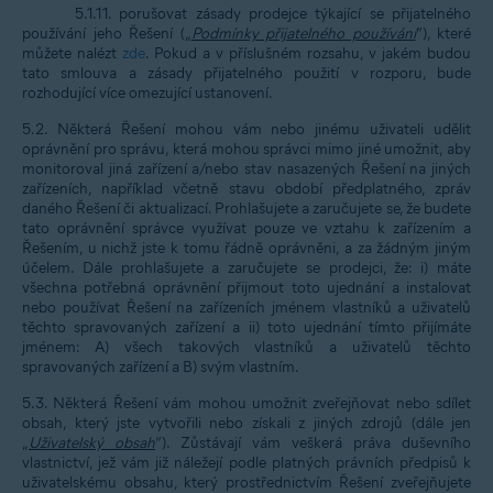
5.1.11. porušovat zásady prodejce týkající se přijatelného
používání jeho Řešení („
Podmínky přijatelného používání
“), které
můžete nalézt
zde
. Pokud a v příslušném rozsahu, v jakém budou
tato smlouva a zásady přijatelného použití v rozporu, bude
rozhodující více omezující ustanovení.
5.2. Některá Řešení mohou vám nebo jinému uživateli udělit
oprávnění pro správu, která mohou správci mimo jiné umožnit, aby
monitoroval jiná zařízení a/nebo stav nasazených Řešení na jiných
zařízeních, například včetně stavu období předplatného, zpráv
daného Řešení či aktualizací. Prohlašujete a zaručujete se, že budete
tato oprávnění správce využívat pouze ve vztahu k zařízením a
Řešením, u nichž jste k tomu řádně oprávněni, a za žádným jiným
účelem. Dále prohlašujete a zaručujete se prodejci, že: i) máte
všechna potřebná oprávnění přijmout toto ujednání a instalovat
nebo používat Řešení na zařízeních jménem vlastníků a uživatelů
těchto spravovaných zařízení a ii) toto ujednání tímto přijímáte
jménem: A) všech takových vlastníků a uživatelů těchto
spravovaných zařízení a B) svým vlastním.
5.3. Některá Řešení vám mohou umožnit zveřejňovat nebo sdílet
obsah, který jste vytvořili nebo získali z jiných zdrojů (dále jen
„
Uživatelský obsah
“). Zůstávají vám veškerá práva duševního
vlastnictví, jež vám již náležejí podle platných právních předpisů k
uživatelskému obsahu, který prostřednictvím Řešení zveřejňujete