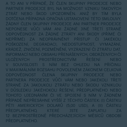
A TO ANI V PŘÍPADĚ, ŽE ČLEN SKUPINY PRODEJCE NEBO
PARTNER PRODEJCE BYL NA MOŽNOST VZNIKU TAKOVÝCH
ZTRÁT NEBO ŠKOD UPOZORNĚN. ANIŽ BY TÍM BYLA
DOTČENA PŘÍPADNÁ OPAČNÁ USTANOVENÍ TÉTO SMLOUVY,
ŽÁDNÝ ČLEN SKUPINY PRODEJCE ANI PARTNER PRODEJCE
NEPONESE VŮČI VÁM ANI ŽÁDNÉ JINÉ TŘETÍ STRANĚ
ODPOVĚDNOST ZA ŽÁDNÉ ZTRÁTY ANI ŠKODY (PŘÍMÉ ČI
NEPŘÍMÉ) ZA NEOPRÁVNĚNÝ PŘÍSTUP ČI JAKÉKOLI
POŠKOZENÍ, DEGRADACI, NEDOSTUPNOST, VYMAZÁNÍ,
KRÁDEŽ, ZNIČENÍ, POZMĚNĚNÍ, VYZRAZENÍ ČI ZTRÁTU DAT,
INFORMACÍ NEBO OBSAHU PŘENÁŠENÝCH, OBDRŽENÝCH ČI
ULOŽENÝCH PROSTŘEDNICTVÍM ŘEŠENÍ NEBO
V SOUVISLOSTI S NÍM BEZ OHLEDU NA PŘÍČINU.
V MAXIMÁLNÍM ROZSAHU POVOLENÉM ZÁKONEM CELKOVÁ
ODPOVĚDNOST ČLENA SKUPINY PRODEJCE NEBO
PARTNERA PRODEJCE VŮČI VÁM NEBO JAKÉKOLI TŘETÍ
STRANĚ ZA JAKOUKOLI ZTRÁTU NEBO ŠKODU VZNIKLOU
V DŮSLEDKU JAKÉHOKOLI ŘEŠENÍ, PŘEDPLATNÉHO NEBO
TOHOTO UJEDNÁNÍM ČI VE SPOJENÍ S NÍM V ŽÁDNÉM
PŘÍPADĚ NEPŘESÁHNE VYŠŠÍ Z TĚCHTO ČÁSTEK: (I) ČÁSTKU
PĚTI AMERICKÝCH DOLARŮ (5,00 USD), A (II) ČÁSTKU
PŘEDPLATNÉHO, KTERÉ JSTE ZAPLATILI ZA
12 BEZPROSTŘEDNĚ PŘEDCHÁZEJÍCÍCH MĚSÍCŮ OBDOBÍ
PŘEDPLATNÉHO.