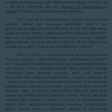
of Arbitration (Including AAA Administrative Fees)) účinných od
1. září 2014 (souhrnně dále jen „
Postupy při spotřebitelských
řízeních
“) a budou pro ně platit následující ujednání:
11.6.1. Postupy při spotřebitelských řízeních upravují určité
poplatky, některé jsou stanoveny spotřebiteli (vám) a jiné
společnosti (prodejci). Pokud je váš nárok 75 000 USD nebo méně,
zaplatí prodejce všechny uvedené poplatky a náklady, včetně těch
stanovených spotřebiteli. Prodejce nesouhlasí s úhradou žádných
dalších nákladů. Pokud je váš nárok vyšší než 75 000 USD, budou
rozhodné pro platby Postupy při spotřebitelských řízeních.
11.6.2. S výjimkou ustanovení níže se na jakýkoli spor mezi
smluvními stranami uplatní Postupy při spotřebitelských řízeních
AAA. V souladu s Pravidlem rozhodčích řízení se spotřebiteli R-1(e) je
však smluvní strana oprávněna nechat řádné uplatnění Pravidel
rozhodčích řízení posoudit rozhodci, který vydá konečné
rozhodnutí. Tato smlouva má přednost v rozsahu, ve kterém je
v rozporu s Postupy při spotřebitelských řízeních. Rozhodčí řízení
zahájíte pouze v okrese (county) nebo v jiném podobném územním
správním celku, ve kterém máte bydliště. Rozhodčí řízení bude
vedeno prostřednictvím konferenčního hovoru. Pokud však bude
rozhodčí řízení vedeno v souladu s Postupy při spotřebitelských
řízeních AAA, má rozhodce (rozhodci) pravomoc rozhodnout na
žádost smluvní strany o požadavku jednání za přítomnosti