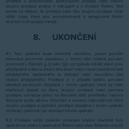
prodejce a poskytovateli, poskytujícími prodejci nebo členovi
skupiny prodejce analýzy o nákupech a o chybách Řešení. Také
berete na vědomí, že prodejce nebo člen skupiny prodejce může
sdílet údaje, které jsou anonymizované a agregované třetími
stranami kvůli analýze trendů.
8.
UKONČENÍ
8.1. Toto ujednání bude okamžitě ukončeno, pokud porušíte
kteroukoli povinnost obsaženou v tomto něm (včetně porušení
povinností v článcích
2
,
5
nebo
10
), což způsobí odnětí všech práv,
jež případně máte na získání aktualizací nebo vrácení poměrné části
předplatného zaplaceného za zbývající nebo nevyužitou část
období předplatného. Prodejce si v případě vašeho porušení
kterékoli povinnosti obsažené v tomto ujednání, které by mělo
nepříznivý dopad na člena skupiny prodejce nebo partnera
prodejce, vyhrazuje právo na libovolné další prostředky nápravy
dostupné podle zákona. Vyloučení a omezení odpovědnosti členů
skupiny prodejce a partnerů prodejce obsažená v tomto ujednání
zůstávají v platnosti i po ukončení tohoto ujednání.
8.2. Prodejce může zasláním oznámení kdykoli okamžitě toto
ujednání ve vztahu k jakémukoli Řešení nebo všem Řešením ukončit