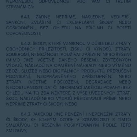
NEPONESOU ODPOVĚDNOST VŮČI VÁM ČI TŘETÍM
STRANÁM ZA:
6.4.1. ŽÁDNÉ NEPŘÍMÉ, NÁSLEDNÉ, VEDLEJŠÍ,
SANKČNÍ, ZVLÁŠTNÍ ČI EXEMPLÁRNÍ ŠKODY NEBO
ODŠKODNĚNÍ, BEZ OHLEDU NA PŘÍČINU ČI POJETÍ
ODPOVĚDNOSTI;
6.4.2. ŠKODY, KTERÉ VZNIKNOU V DŮSLEDKU ZTRÁTY
OBCHODNÍCH PŘÍLEŽITOSTÍ, ZISKU ČI VÝNOSŮ, ZTRÁTY
SOUKROMÍ, NEMOŽNOSTI POUŽÍVAT ZAŘÍZENÍ NEBO ŘEŠENÍ
(MIMO JINÉ VČETNĚ DANÉHO ŘEŠENÍ), ZBYTEČNÝCH
VÝDAJŮ, NÁKLADŮ NA OPATŘENÍ NÁHRADY NEBO VÝMĚNU
ZBOŽÍ, SLUŽEB NEBO DIGITÁLNÍCH PRODUKTŮ, PŘERUŠENÍ
PODNIKÁNÍ, NEOPRÁVNĚNÉHO ZPŘÍSTUPNĚNÍ NEBO
ZTRÁTY (VČETNĚ POŠKOZENÍ, DEGRADACE NEBO
NEDOSTUPNOSTI) DAT ČI INFORMACÍ JAKÉKOLI POVAHY (BEZ
OHLEDU NA TO, ZDA NĚKTERÉ Z VÝŠE UVEDENÝCH ZTRÁT,
ŠKOD, NÁKLADŮ NEBO VÝDAJŮ PŘEDSTAVUJÍ PŘÍMÉ NEBO
NEPŘÍMÉ ZTRÁTY ČI ŠKODY); NEBO
6.4.3. JAKÉKOLI JINÉ PENĚŽNÍ I NEPENĚŽNÍ ZTRÁTY
ČI ŠKODY, KE KTERÝM DOJDE V SOUVISLOSTI S TÍMTO
SMLOUVOU ČI ŘEŠENÍM POSKYTOVANÝM PODLE TÉTO
SMLOUVY,