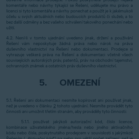
komentáře nebo návrhy týkající se Řešení, udělujete mu právo a
licenci si tyto komentáře a návrhy ponechat a použít je k jakémukoli
účelu u svých aktuálních nebo budoucích produktů či služeb, a to
bez další odměny a bez vašeho schválení takového ponechání nebo
užití.
4.2. Není-li v tomto ujednání uvedeno jinak, držení a používání
Řešení vám neposkytuje žádná práva nebo nárok na práva
duševního vlastnictví na Řešení nebo dokumentaci. Prodejce si
vyhrazuje veškerá práva na Řešení a dokumentaci včetně všech
souvisejících autorských práv, patentů, práv na obchodní tajemství,
ochranných známek a ostatních práv duševního vlastnictví.
5.
OMEZENÍ
5.1. Řešení ani dokumentaci nesmíte kopírovat ani používat jinak,
než je uvedeno v článku
2
tohoto ujednání. Nesmíte provádět tyto
činnosti ani umožnit třetím stranám, aby prováděly tyto činnosti:
5.1.1. používat jakýkoli autorizační kód, číslo licence,
kombinace uživatelského jména/hesla nebo jiného aktivačního
kódu nebo čísla, poskytnutého prodejcem v souvislosti s jakýmkoli
Řešením („
Aktivační kód
“) na nebo pro větší počet zařízení, než je