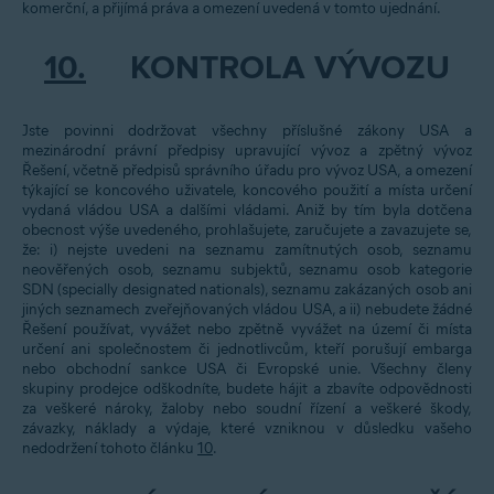
komerční, a přijímá práva a omezení uvedená v tomto ujednání.
10.
KONTROLA VÝVOZU
Jste povinni dodržovat všechny příslušné zákony USA a
mezinárodní právní předpisy upravující vývoz a zpětný vývoz
Řešení, včetně předpisů správního úřadu pro vývoz USA, a omezení
týkající se koncového uživatele, koncového použití a místa určení
vydaná vládou USA a dalšími vládami. Aniž by tím byla dotčena
obecnost výše uvedeného, prohlašujete, zaručujete a zavazujete se,
že: i) nejste uvedeni na seznamu zamítnutých osob, seznamu
neověřených osob, seznamu subjektů, seznamu osob kategorie
SDN (specially designated nationals), seznamu zakázaných osob ani
jiných seznamech zveřejňovaných vládou USA, a ii) nebudete žádné
Řešení používat, vyvážet nebo zpětně vyvážet na území či místa
určení ani společnostem či jednotlivcům, kteří porušují embarga
nebo obchodní sankce USA či Evropské unie. Všechny členy
skupiny prodejce odškodníte, budete hájit a zbavíte odpovědnosti
za veškeré nároky, žaloby nebo soudní řízení a veškeré škody,
závazky, náklady a výdaje, které vzniknou v důsledku vašeho
nedodržení tohoto článku
10
.