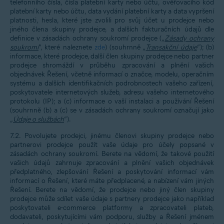
telefonního čísla, čísla platební karty nebo účtu, ověřovacího kód
platební karty nebo účtu, data vydání platební karty a data vypršení
platnosti, hesla, které jste zvolili pro svůj účet u prodejce nebo
jiného člena skupiny prodejce, a dalších fakturačních údajů dle
definice v zásadách ochrany soukromí prodejce („
Zásady ochrany
soukromí
“, které naleznete
zde
)
(souhrnně „
Transakční údaje
“); (b)
informace, které prodejce, další člen skupiny prodejce nebo partner
prodejce shromáždí v průběhu zpracování a plnění vašich
objednávek Řešení, včetně informací o značce, modelu, operačním
systému a dalších identifikačních podrobnostech vašeho zařízení,
poskytovatele internetových služeb, adresu vašeho internetového
protokolu (IP); a (c) informace o vaší instalaci a používání Řešení
(souhrnně (b) a (c) se v zásadách ochrany soukromí označují jako
„
Údaje o službách
“).
7.2. Povolujete prodejci, jinému členovi skupiny prodejce nebo
partnerovi prodejce použít vaše údaje pro účely popsané v
zásadách ochrany soukromí. Berete na vědomí, že takové použití
vašich údajů zahrnuje zpracování a plnění vašich objednávek
předplatného, zlepšování Řešení a poskytování informací vám
informací o Řešení, které máte předplacené, a nabízení vám jiných
Řešení. Berete na vědomí, že prodejce nebo jiný člen skupiny
prodejce může sdílet vaše údaje s partnery prodejce jako například
poskytovateli e-commerce platformy a zpracovateli plateb,
dodavateli, poskytujícími vám podporu, služby a Řešení jménem