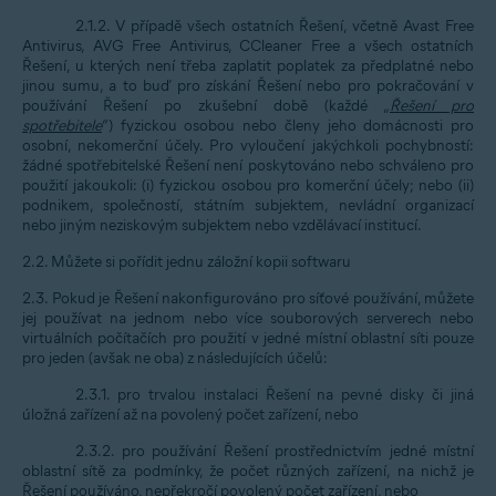
2.1.2. V případě všech ostatních Řešení, včetně Avast Free
Antivirus, AVG Free Antivirus, CCleaner Free a všech ostatních
Řešení, u kterých není třeba zaplatit poplatek za předplatné nebo
jinou sumu, a to buď pro získání Řešení nebo pro pokračování v
používání Řešení po zkušební době (každé „
Řešení pro
spotřebitele
“) fyzickou osobou nebo členy jeho domácnosti pro
osobní, nekomerční účely. Pro vyloučení jakýchkoli pochybností:
žádné spotřebitelské Řešení není poskytováno nebo schváleno pro
použití jakoukoli: (i) fyzickou osobou pro komerční účely; nebo (ii)
podnikem, společností, státním subjektem, nevládní organizací
nebo jiným neziskovým subjektem nebo vzdělávací institucí.
2.2. Můžete si pořídit jednu záložní kopii softwaru
2.3. Pokud je Řešení nakonfigurováno pro síťové používání, můžete
jej používat na jednom nebo více souborových serverech nebo
virtuálních počítačích pro použití v jedné místní oblastní síti pouze
pro jeden (avšak ne oba) z následujících účelů:
2.3.1. pro trvalou instalaci Řešení na pevné disky či jiná
úložná zařízení až na povolený počet zařízení, nebo
2.3.2. pro používání Řešení prostřednictvím jedné místní
oblastní sítě za podmínky, že počet různých zařízení, na nichž je
Řešení používáno, nepřekročí povolený počet zařízení, nebo