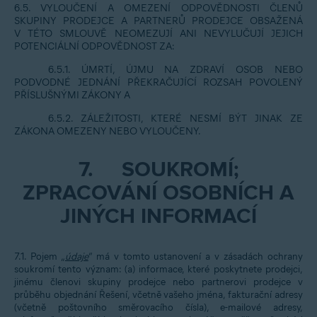
6.5. VYLOUČENÍ A OMEZENÍ ODPOVĚDNOSTI ČLENŮ
SKUPINY PRODEJCE A PARTNERŮ PRODEJCE OBSAŽENÁ
V TÉTO SMLOUVĚ NEOMEZUJÍ ANI NEVYLUČUJÍ JEJICH
POTENCIÁLNÍ ODPOVĚDNOST ZA:
6.5.1. ÚMRTÍ, ÚJMU NA ZDRAVÍ OSOB NEBO
PODVODNÉ JEDNÁNÍ PŘEKRAČUJÍCÍ ROZSAH POVOLENÝ
PŘÍSLUŠNÝMI ZÁKONY A
6.5.2. ZÁLEŽITOSTI, KTERÉ NESMÍ BÝT JINAK ZE
ZÁKONA OMEZENY NEBO VYLOUČENY.
7.
SOUKROMÍ;
ZPRACOVÁNÍ OSOBNÍCH A
JINÝCH INFORMACÍ
7.1. Pojem „
údaje
“ má v tomto ustanovení a v zásadách ochrany
soukromí tento význam: (a) informace, které poskytnete prodejci,
jinému členovi skupiny prodejce nebo partnerovi prodejce v
průběhu objednání Řešení, včetně vašeho jména, fakturační adresy
(včetně poštovního směrovacího čísla), e-mailové adresy,