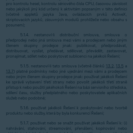
pro kontrolu hesel, kontrolu sériového čísla CPU, časovou závislost
nebo jakýkoli jiný kód určený k aktivitám popsaným v této definici
(včetně appletů jazyka Java, ovládacích prvků ActiveX,
skriptovacích jazyků, zásuvných modulů prohlížeče nebo obsahu s
posunem);
5.1.4. nestanoví-li distribuční smlouva, smlouva o
předprodeji nebo jiná smlouva mezi vámi a prodejcem nebo jiným
členem skupiny prodejce jinak: publikovat, předprodávat,
distribuovat, vysílat, předávat, sdělovat, převádět, zastavovat,
pronajímat, sdílet nebo poskytovat sublicenci na jakékoli Řešení;
5.1.5. nestanoví-li tato smlouva (včetně článků
13.2
,
13.5
a
13.7
) platné podmínky nebo jiné ujednání mezi vámi a prodejcem
nebo jiným členem skupiny prodejce jinak: používat jakékoli Řešení
ke správě vybavení třetí strany nebo povolit jakékoli třetí straně
přístup k nebo použití jakéhokoli Řešení na bázi servisního střediska,
sdílení času, služby předplatného nebo poskytovatele aplikačních
služeb nebo podobné;
5.1.6. používat jakékoli Řešení k poskytování nebo tvorbě
produktu nebo služby, která by byla konkurencí Řešení;
5.1.7. používat nebo se snažit používat jakékoli Řešení k: (i)
nahrávání, stahování, streamování, přenášení, kopírování nebo