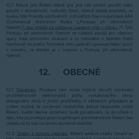
11.7. Pokud jste Řešení získali pro jiné než osobní použití nebo
použití v domácnosti, rozhodčí řízení, včetně plateb poplatků, se
budou řídit Pravidly obchodních rozhodčích řízení organizace AAA
(Commercial Arbitration Rules) („
Postupy při obchodních
řízeních
“), bez ohledu na odstavce uvedené výše v článku
11
. Tyto
Postupy při obchodních řízeních se náležitě použijí pro všechny
spory mezi smluvními stranami a vy nebudete v žádném řízení
navrhovat nic jiného. Nicméně, toto ujednání upravuje řešení sporů
v rozsahu, ve kterém je v rozporu s Postupy při obchodních
řízeních.
12.
OBECNÉ
12.1.
Oznámení
. Prodejce vám může kdykoli doručit oznámení
prostřednictvím elektronické pošty, vyskakovacího okna,
dialogového okna či jinými prostředky. V některých případech je
ovšem možné, že oznámení neobdržíte, dokud nespustíte určité
Řešení. Každé takové oznámení bude považováno za doručené k
datu, kdy jej prodejce poprvé zpřístupní prostřednictvím Řešení, bez
ohledu na to, kdy oznámení skutečně obdržíte.
12.2.
Otázky k tomuto ujednání
. Máte-li jakékoli otázky týkající se