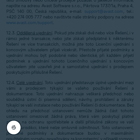
této smlouvy nebo chcete prodejce požádat o jakékoli informace,
napište na adresu Avast Software s.r.o., Pikrtova 1737/1a, Praha 4,
PSČ 140 00, Česká republika, e-mail:
support@avast.com
, tel.:
+420 274 005 777 nebo navštivte naše stránky podpory na adrese
www.avast.com/support
.
12.3.
Oddělená ujednání
. Pokud jste získali dvě nebo více Řešení, i v
rámci jedné transakce, nebo jste získali předplatné k některému
Řešení ve více transakcích, možná jste toto Licenční ujednání s
koncovým uživatelem přijali vícekrát. Přestože přijaté podmínky a
ujednání mohou být podobné nebo identické, při každém přijetí
podmínek a ujednání tohoto Licenčního ujednání s koncovým
uživatelem jste uzavřeli jiné a samostatné ujednání s prodejcem
poskytujícím příslušné Řešení.
12.4.
Celé ujednání
. Toto ujednání představuje úplné ujednání mezi
vámi a prodejcem týkající se vašeho používání Řešení a
dokumentace. Toto ujednání nahrazuje veškerá předchozí nebo
souběžná ústní či písemná sdělení, návrhy, prohlášení a záruky
týkající se vaší instalace nebo používání Řešení či dokumentace. Bez
ohledu na předchozí ustanovení nemůže žádná část tohoto
ustanovení omezovat žádná práva, která vám poskytují platné
zákony na ochranu spotřebitele a další příslušné zákony ve vaší
právní jurisdikci, které nelze smluvně odmítnout. Toto ustanovení,
příslušné podmínky a dokumentace budou v maximálním
použitelném rozsahu považovány za konzistentní, v případě rozporu