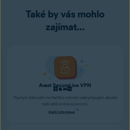
z prohlížečů
cookies a mezipaměti
.
Také by vás mohlo
Pokud hledáte
další způsoby zrychlení počítače
, dokážeme vám
s nimi také pomoci.
zajímat...
Avast SecureLine VPN
Pouhým kliknutím na tlačítko ochrání vaše připojení, abyste
měli větší online soukromí.
Další informace