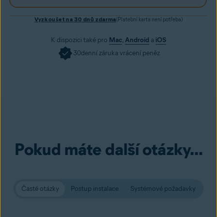
Vyzkoušet na 30 dnů zdarma
(Platební karta není potřeba)
K dispozici také pro
Mac
,
Android
a
iOS
30denní záruka vrácení peněz
Pokud máte další otázky...
Časté otázky
Postup instalace
Systémové požadavky