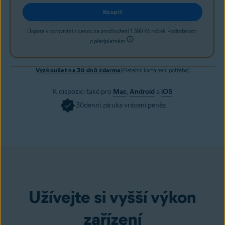
Koupit
Úspora v porovnání s cenou za prodloužení 1 390 Kč ročně. Podrobnosti
o předplatném
Vyzkoušet na 30 dnů zdarma
(Platební karta není potřeba)
K dispozici také pro
Mac
,
Android
a
iOS
30denní záruka vrácení peněz
Pořídit
Užívejte si vyšší výkon
zařízení