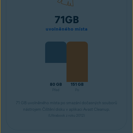
71GB
uvolněného místa
80 GB
151 GB
Před
Po
71 GB uvolněného místa po smazání dočasných souborů
nástrojem Čištění disku v aplikaci Avast Cleanup.
(Ultrabook z roku 2012)