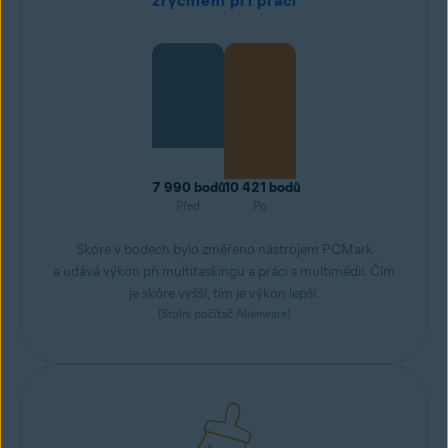
zrychlení při práci
7 990 bodů
10 421 bodů
Před
Po
Skóre v bodech bylo změřeno nástrojem PCMark
a udává výkon při multitaskingu a práci s multimédii. Čím
je skóre vyšší, tím je výkon lepší.
(Stolní počítač Alienware)