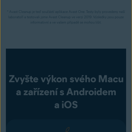
* Avast Cleanup je teď součástí aplikace Avast One. Testy byly provedeny naší
laboratoří a testovali jsme Avast Cleanup ve verzi 2019. Výsledky jsou pouze
informativní a ve vašem případě se mohou lišit.
Zvyšte výkon svého Macu
a zařízení s Androidem
a iOS