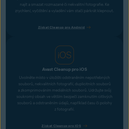
najít a smazat rozmazané či nekvalitní fotografie. Ke
zrychlení, vyčištění a vyladění vám stačí párkrát klepnout.
Získat Cleanup pro Android
Avast Cleanup pro iOS
Uvolněte místo v úložišti odstraněním nepotřebných
souborů, nekvalitních fotografií, duplicitních souborů
a zkomprimováním mediálních souborů. Udržujte svůj
soukromý obsah ve větším bezpečí zamknutím citlivých
souborů a odstraněním údajů, například času či polohy
z fotografií.
Získat Cleanup pro iOS