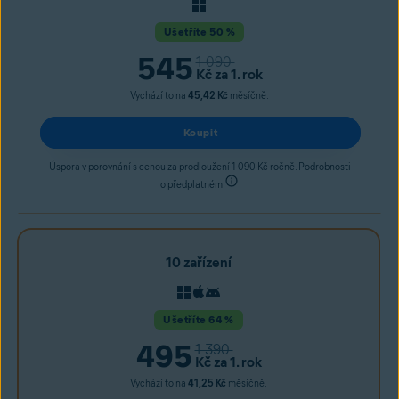
Ušetříte 50 %
545
1 090
Kč
za 1. rok
Vychází to na
45,42 Kč
měsíčně.
Koupit
Úspora v porovnání s cenou za prodloužení 1 090 Kč ročně. Podrobnosti
o předplatném
10 zařízení
Ušetříte 64 %
495
1 390
Kč
za 1. rok
Vychází to na
41,25 Kč
měsíčně.