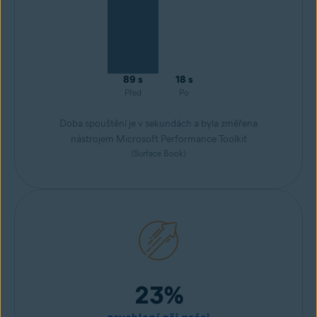
89 s
18 s
Před
Po
Doba spouštění je v sekundách a byla změřena
nástrojem Microsoft Performance Toolkit
(Surface Book)
23%