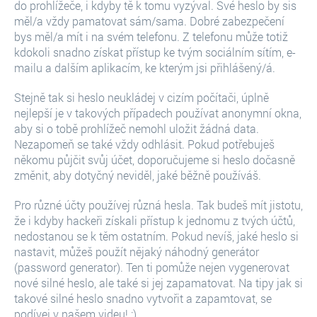
do prohlížeče, i kdyby tě k tomu vyzýval. Své heslo by sis
měl/a vždy pamatovat sám/sama. Dobré zabezpečení
bys měl/a mít i na svém telefonu. Z telefonu může totiž
kdokoli snadno získat přístup ke tvým sociálním sítím, e-
mailu a dalším aplikacím, ke kterým jsi přihlášený/á.
Stejně tak si heslo neukládej v cizím počítači, úplně
nejlepší je v takových případech používat anonymní okna,
aby si o tobě prohlížeč nemohl uložit žádná data.
Nezapomeň se také vždy odhlásit. Pokud potřebuješ
někomu půjčit svůj účet, doporučujeme si heslo dočasně
změnit, aby dotyčný neviděl, jaké běžně používáš.
Pro různé účty používej různá hesla. Tak budeš mít jistotu,
že i kdyby hackeři získali přístup k jednomu z tvých účtů,
nedostanou se k těm ostatním. Pokud nevíš, jaké heslo si
nastavit, můžeš použít nějaký náhodný generátor
(password generator). Ten ti pomůže nejen vygenerovat
nové silné heslo, ale také si jej zapamatovat. Na tipy jak si
takové silné heslo snadno vytvořit a zapamtovat, se
podívej v našem videu! :)