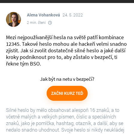
Alena Vohanková
24. 5. 2022
2 min. čtení
Mezi nejpoužívanější hesla na světě patří kombinace
12345. Takové heslo mohou ale hackeři velmi snadno
zjistit. Jak si zvolit dostatečně silné heslo a jaké další
kroky podniknout pro to, aby zůstalo v bezpečí, ti
řekne tým BSO.
Jak být na netu v bezpečí?
ZAČNI KURZ TEĎ
Silné heslo by mělo obsahovat alespoň 16 znaků, a to
včetně malých a velkých písmen, číslic a speciálních
znaků, jako je pomlčka, hashtag, otazník, a další, aby se
nedalo snadno uhodnout. Svoje heslo si nikdy neukládej