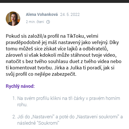
Alena Vohanková
24. 5. 2022
2 min. čtení
Pokud sis založil/a profil na TikToku, velmi
pravděpodobně jej máš nastavený jako veřejný. Díky
tomu můžeš sice získat více lajků a odběratelů,
zároveň si však kdokoli může stáhnout tvoje video,
natočit s bez tvého souhlasu duet z tvého videa nebo
ti komentovat tvorbu. Jirka a Julka ti poradí, jak si
svůj profil co nejlépe zabezpečit.
Rychlý návod:
Na svém profilu klikni na tři čárky v pravém horním
rohu.
Jdi do „Nastavení” a poté do „Nastavení soukromí” a
následně "Soukromí"