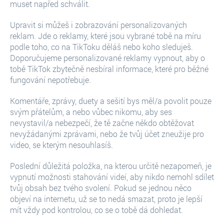
muset napřed schválit.
Upravit si můžeš i zobrazování personalizovaných
reklam. Jde o reklamy, které jsou vybrané tobě na míru
podle toho, co na TikToku děláš nebo koho sleduješ.
Doporučujeme personalizované reklamy vypnout, aby o
tobě TikTok zbytečně nesbíral informace, které pro běžné
fungování nepotřebuje.
Komentáře, zprávy, duety a sešití bys měl/a povolit pouze
svým přátelům, a nebo vůbec nikomu, aby ses
nevystavil/a nebezpečí, že tě začne někdo obtěžovat
nevyžádanými zprávami, nebo že tvůj účet zneužije pro
video, se kterým nesouhlasíš.
Poslední důležitá položka, na kterou určitě nezapomeň, je
vypnutí možnosti stahování videí, aby nikdo nemohl sdílet
tvůj obsah bez tvého svolení. Pokud se jednou něco
objeví na internetu, už se to nedá smazat, proto je lepší
mít vždy pod kontrolou, co se o tobě dá dohledat.