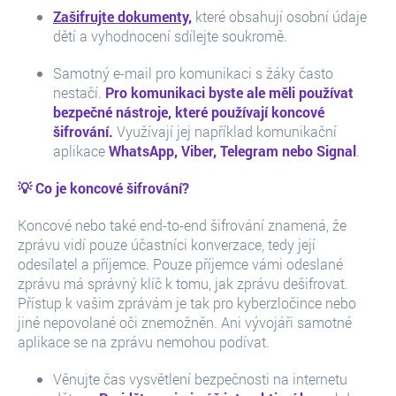
Zašifrujte dokumenty,
které obsahují osobní údaje
dětí a vyhodnocení sdílejte soukromě.
Samotný e-mail pro komunikaci s žáky často
nestačí.
Pro komunikaci byste ale měli používat
bezpečné nástroje, které používají koncové
šifrování.
Využívají jej například komunikační
aplikace
WhatsApp, Viber, Telegram nebo Signal
.
💡 Co je koncové šifrování?
Koncové nebo také end-to-end šifrování znamená, že
zprávu vidí pouze účastníci konverzace, tedy její
odesílatel a příjemce. Pouze příjemce vámi odeslané
zprávu má správný klíč k tomu, jak zprávu dešifrovat.
Přístup k vašim zprávám je tak pro kyberzločince nebo
jiné nepovolané oči znemožněn. Ani vývojáři samotné
aplikace se na zprávu nemohou podívat.
Věnujte čas vysvětlení bezpečnosti na internetu