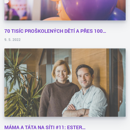
70 TISÍC PROŠKOLENÝCH DĚTÍ A PŘES 100…
9. 5. 2022
MÁMA A TÁTA NA SÍTI #11: ESTER…