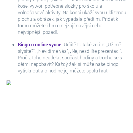
koše, vytvoří potřebné složky pro školu a
volnočasové aktivity. Na konci ukáží svou uklizenou
plochu a obrázek, jak vypadala předtím. Přidat k
tomu můžete i hru o nejzajímavější nebo
nejvtipnější pozadí.
Bingo o online výuce.
Určitě to také znáte: „Už mě
slyšíte?”, „Nevidíme vás”, „Ne, nesdílíte prezentaci”.
Proč z toho neudělat součást hodiny a trochu se s
dětmi nepobavit? Každý žák si může naše bingo
vytisknout a o hodině jej můžete spolu hrát.