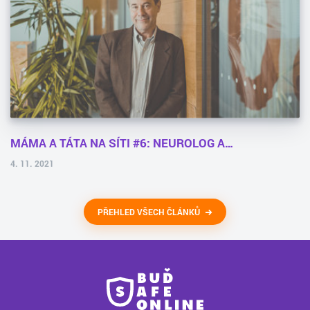
MÁMA A TÁTA NA SÍTI #6: NEUROLOG A…
4. 11. 2021
PŘEHLED VŠECH ČLÁNKŮ