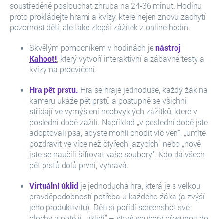
soustředěně poslouchat zhruba na 24-36 minut. Hodinu
proto prokládejte hrami a kvízy, které nejen znovu zachytí
pozornost dětí, ale také zlepší zážitek z online hodin.
Skvělým pomocníkem v hodinách je
nástroj
Kahoot!
, který vytvoří interaktivní a zábavné testy a
kvízy na procvičení.
Hra pět prstů.
Hra se hraje jednoduše, každý žák na
kameru ukáže pět prstů a postupně se všichni
střídají ve vymýšlení neobvyklých zážitků, které v
poslední době zažili. Například „v poslední době jste
adoptovali psa, abyste mohli chodit víc ven”, „umíte
pozdravit ve více než čtyřech jazycích” nebo „nově
jste se naučili šifrovat vaše soubory”. Kdo dá všech
pět prstů dolů první, vyhrává.
Virtuální úklid
je jednoduchá hra, která je s velkou
pravděpodobností potřeba u každého žáka (a zvýší
jeho produktivitu). Děti si pořídí screenshot své
plochy a poté ji „uklidí” – staré soubory přesunou do