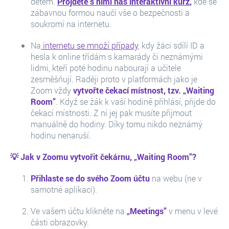
dětem.
Projděte s nimi náš interaktivní kurz
,
kde se
zábavnou formou naučí vše o bezpečnosti a
soukromí na internetu.
Na
internetu se množí případy
, kdy žáci sdílí ID a
hesla k online třídám s kamarády či neznámými
lidmi, kteří poté hodinu nabourají a učitele
zesměšňují. Raději proto v platformách jako je
Zoom vždy
vytvořte čekací místnost, tzv. „Waiting
Room”
. Když se žák k vaší hodině přihlásí, přijde do
čekací místnosti. Z ní jej pak musíte přijmout
manuálně do hodiny. Díky tomu nikdo neznámý
hodinu nenaruší.
💡 Jak v Zoomu vytvořit čekárnu, „Waiting Room”?
Přihlaste se do svého Zoom účtu
na webu (ne v
samotné aplikaci).
Ve vašem účtu klikněte na
„Meetings”
v menu v levé
části obrazovky.