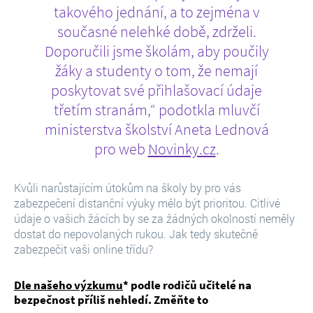
takového jednání, a to zejména v
současné nelehké době, zdrželi.
Doporučili jsme školám, aby poučily
žáky a studenty o tom, že nemají
poskytovat své přihlašovací údaje
třetím stranám,“ podotkla mluvčí
ministerstva školství Aneta Lednová
pro web
Novinky.cz
.
Kvůli narůstajícím útokům na školy by pro vás
zabezpečení distanční výuky mělo být prioritou. Citlivé
údaje o vašich žácích by se za žádných okolností neměly
dostat do nepovolaných rukou. Jak tedy skutečně
zabezpečit vaši online třídu?
Dle našeho výzkumu
* podle rodičů učitelé na
bezpečnost příliš nehledí. Změňte to