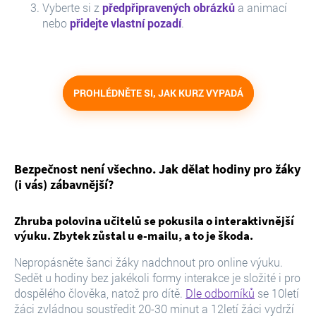
Vyberte si z
předpřipravených obrázků
a animací
nebo
přidejte vlastní pozadí
.
PROHLÉDNĚTE SI, JAK KURZ VYPADÁ
Bezpečnost není všechno. Jak dělat hodiny pro žáky
(i vás) zábavnější?
Zhruba polovina učitelů se pokusila o interaktivnější
výuku. Zbytek zůstal u e-mailu, a to je škoda.
Nepropásněte šanci žáky nadchnout pro online výuku.
Sedět u hodiny bez jakékoli formy interakce je složité i pro
dospělého člověka, natož pro dítě.
Dle odborníků
se 10letí
žáci zvládnou soustředit 20-30 minut a 12letí žáci vydrží