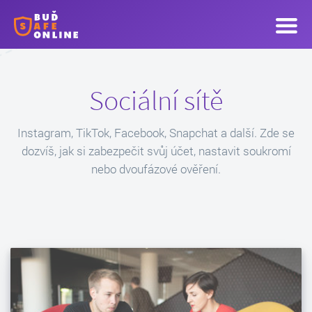
Sociální sítě
Instagram, TikTok, Facebook, Snapchat a další. Zde se
dozvíš, jak si zabezpečit svůj účet, nastavit soukromí
nebo dvoufázové ověření.