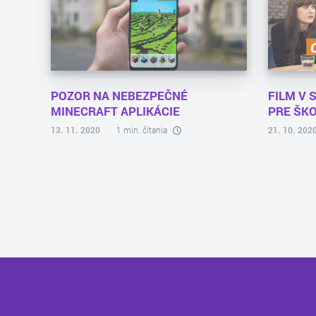
POZOR NA NEBEZPEČNÉ
FILM V S
MINECRAFT APLIKÁCIE
PRE ŠKO
13. 11. 2020
1 min. čítania
21. 10. 202