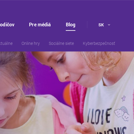
rodičov
Pre médiá
Blog
SK
ktuálne
Online hry
Sociálne siete
Kyberbezpečnosť