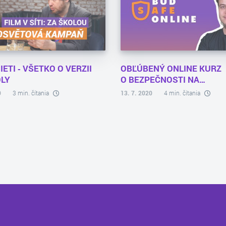
IETI ‑ VŠETKO O VERZII
OBĽÚBENÝ ONLINE KURZ
LY
O BEZPEČNOSTI NA…
0
3 min. čítania
13. 7. 2020
4 min. čítania