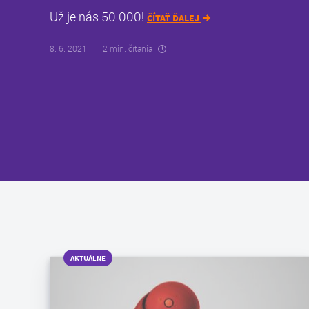
Už je nás 50 000!
ČÍTAŤ ĎALEJ
8. 6. 2021
2 min. čítania
AKTUÁLNE