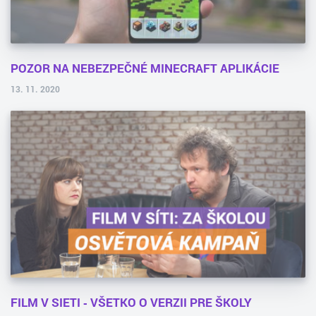
POZOR NA NEBEZPEČNÉ MINECRAFT APLIKÁCIE
13. 11. 2020
FILM V SIETI ‑ VŠETKO O VERZII PRE ŠKOLY