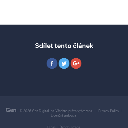
Sdílet tento článek
© 2026 Gen Digital Inc. Všechna práva vyhrazena.
|
Privacy Policy
|
Licenční smlouva
O nás
|
Úvodní strana