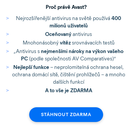
Proč právě Avast?
Nejrozšířenější antivirus na světě používá
400
milionů uživatelů
Oceňovaný
antivirus
Mnohonásobný
vítěz
srovnávacích testů
„Antivirus s
nejmenšími nároky na výkon vašeho
PC
(podle společnosti AV Comparatives)“
Nejlepší funkce
– neprolomitelná ochrana hesel,
ochrana domácí sítě, čištění prohlížečů – a mnoho
dalších funkcí
A to vše je ZDARMA
STÁHNOUT ZDARMA