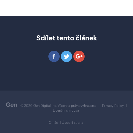
Sdílet tento článek
© 2026 Gen Digital Inc. Všechna práva vyhrazena.
|
Privacy Policy
|
Licenční smlouva
O nás
|
Úvodní strana