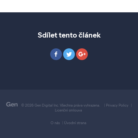
Sdílet tento článek
© 2026 Gen Digital Inc. Všechna práva vyhrazena.
|
Privacy Policy
|
Licenční smlouva
O nás
|
Úvodní strana