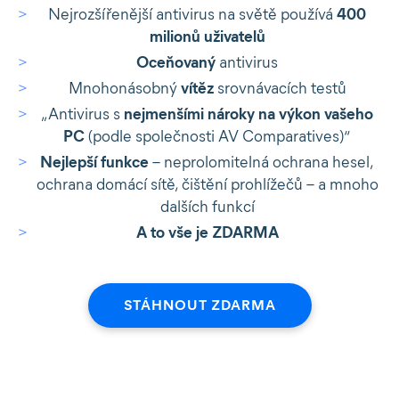
Nejrozšířenější antivirus na světě používá
400
milionů uživatelů
Oceňovaný
antivirus
Mnohonásobný
vítěz
srovnávacích testů
„Antivirus s
nejmenšími nároky na výkon vašeho
PC
(podle společnosti AV Comparatives)“
Nejlepší funkce
– neprolomitelná ochrana hesel,
ochrana domácí sítě, čištění prohlížečů – a mnoho
dalších funkcí
A to vše je ZDARMA
STÁHNOUT ZDARMA