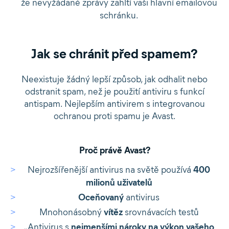
že nevyžádané zprávy zahltí vaši hlavní emailovou
schránku.
Jak se chránit před spamem?
Neexistuje žádný lepší způsob, jak odhalit nebo
odstranit spam, než je použití antiviru s funkcí
antispam. Nejlepším antivirem s integrovanou
ochranou proti spamu je Avast.
Proč právě Avast?
Nejrozšířenější antivirus na světě používá
400
milionů uživatelů
Oceňovaný
antivirus
Mnohonásobný
vítěz
srovnávacích testů
„Antivirus s
nejmenšími nároky na výkon vašeho