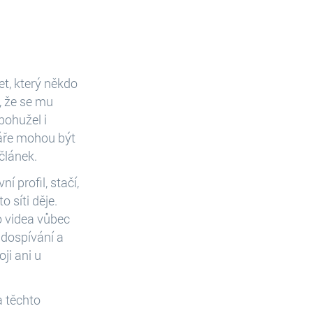
et, který někdo
, že se mu
bohužel i
táře mohou být
článek.
í profil, stačí,
o síti děje.
o videa vůbec
 dospívání a
ji ani u
a těchto