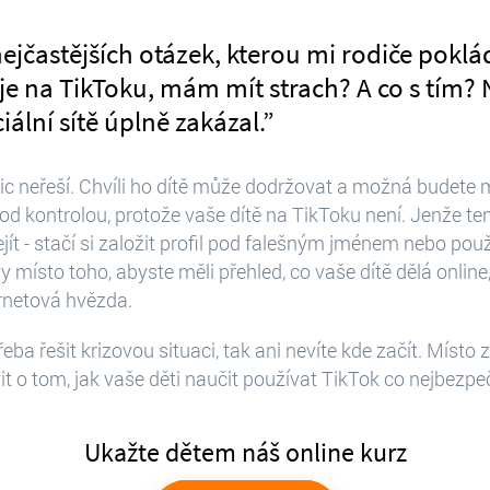
jčastějších otázek, kterou mi rodiče pokláda
 je na TikToku, mám mít strach? A co s tím? 
iální sítě úplně zakázal.”
c neřeší. Chvíli ho dítě může dodržovat a možná budete mí
od kontrolou, protože vaše dítě na TikToku není. Jenže te
ít - stačí si založit profil pod falešným jménem nebo pou
 místo toho, abyste měli přehled, co vaše dítě dělá online,
ternetová hvězda.
eba řešit krizovou situaci, tak ani nevíte kde začít. Místo
 o tom, jak vaše děti naučit používat TikTok co nejbezpeč
Ukažte dětem náš online kurz