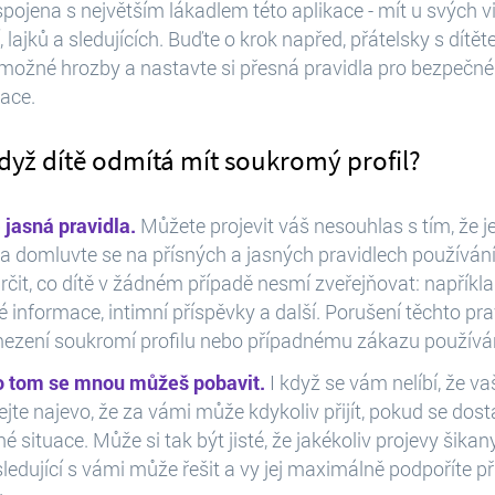
pojena s největším lákadlem této aplikace - mít u svých vi
, lajků a sledujících. Buďte o krok napřed, přátelsky s dítě
možné hrozby a nastavte si přesná pravidla pro bezpečné
kace.
když dítě odmítá mít soukromý profil?
 jasná pravidla.
Můžete projevit váš nesouhlas s tím, že je 
a domluvte se na přísných a jasných pravidlech používání
čit, co dítě v žádném případě nesmí zveřejňovat: například
informace, intimní příspěvky a další. Porušení těchto pr
mezení soukromí profilu nebo případnému zákazu používán
o tom se mnou můžeš pobavit.
I když se vám nelíbí, že va
ejte najevo, že za vámi může kdykoliv přijít, pokud se dos
é situace. Může si tak být jisté, že jakékoliv projevy šikan
ledující s vámi může řešit a vy jej maximálně podpoříte při