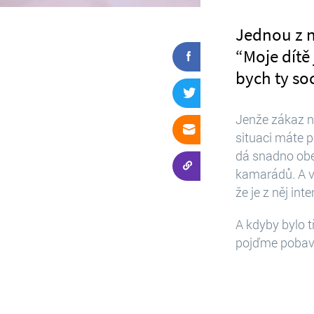
Jednou z ne
“Moje dítě
bych ty soc
Jenže zákaz ni
situaci máte p
dá snadno obej
kamarádů. A vy
že je z něj in
A kdyby bylo tř
pojďme pobavit