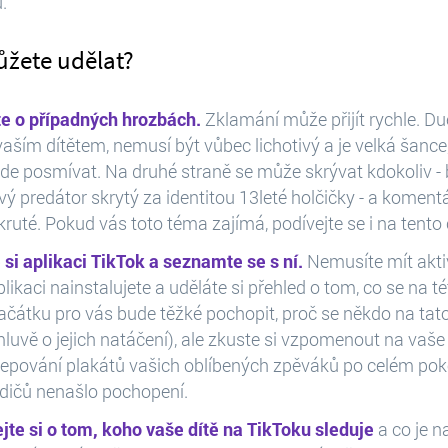
.
ůžete udělat?
te o případných hrozbách.
Zklamání může přijít rychle. Du
vaším dítětem, nemusí být vůbec lichotivý a je velká šance
e posmívat. Na druhé straně se může skrývat kdokoliv - 
vý predátor skrytý za identitou 13leté holčičky - a komen
ruté. Pokud vás toto téma zajímá, podívejte se i na tento 
 si aplikaci TikTok a seznamte se s ní.
Nemusíte mít aktivn
plikaci nainstalujete a uděláte si přehled o tom, co se na tét
ačátku pro vás bude těžké pochopit, proč se někdo na tat
luvě o jejich natáčení), ale zkuste si vzpomenout na vaše
ylepování plakátů vašich oblíbených zpěváků po celém poko
odičů nenašlo pochopení.
jte si o tom, koho vaše dítě na TikToku sleduje
a co je n