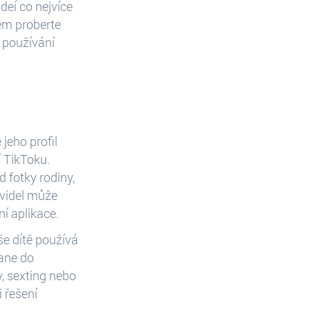
deí co nejvíce
tem proberte
 používání
jeho profil
 TikToku.
 fotky rodiny,
avidel může
í aplikace.
še dítě používá
tane do
y, sexting nebo
 řešení