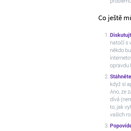
problému
Co ještě m
Diskutuj
natočí s 
někdo bud
interneto
opravdu k
Stáhněte
když si a
Ano, ze z
dívá (nem
to, jak v
vašich r
Popovíde