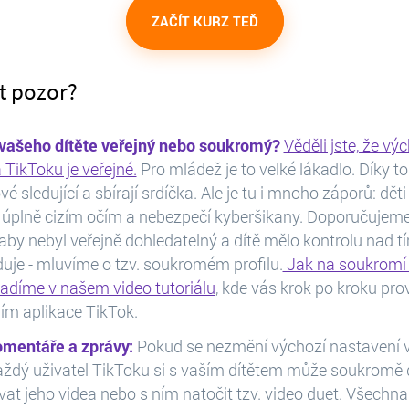
ZAČÍT KURZ TEĎ
át pozor?
l vašeho dítěte veřejný nebo soukromý?
Věděli jste, že vý
a TikToku je veřejné.
Pro mládež je to velké lákadlo. Díky 
vé sledující a sbírají srdíčka. Ale je tu i mnoho záporů: děti
í úplně cizím očím a nebezpečí kyberšikany. Doporučujeme
 aby nebyl veřejně dohledatelný a dítě mělo kontrolu nad t
eduje - mluvíme o tzv. soukromém profilu.
Jak na soukromí
radíme v našem video tutoriálu
, kde vás krok po kroku pr
ím aplikace TikTok.
omentáře a zprávy:
Pokud se nezmění výchozí nastavení 
každý uživatel TikToku si s vaším dítětem může soukromě 
t jeho videa nebo s ním natočit tzv. video duet. Všechna 