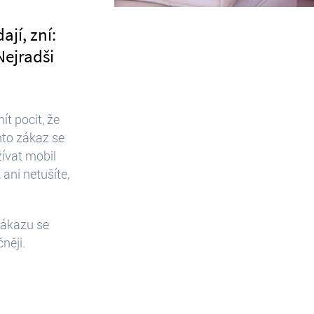
jí, zní:
Nejradši
t pocit, že
nto zákaz se
žívat mobil
 ani netušíte,
 zákazu se
něji.