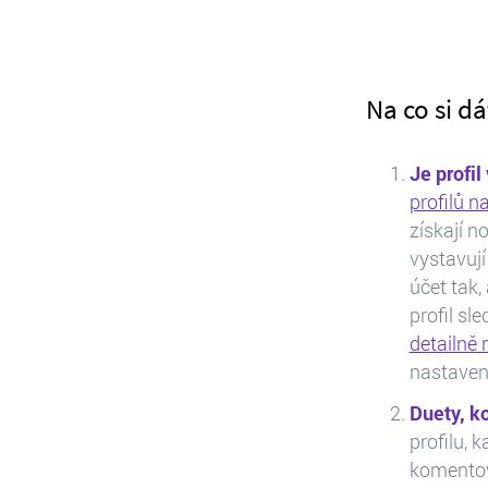
Na co si d
Je profi
profilů n
získají no
vystavuj
účet tak,
profil sl
detailně 
nastaven
Duety, k
profilu, 
komentova