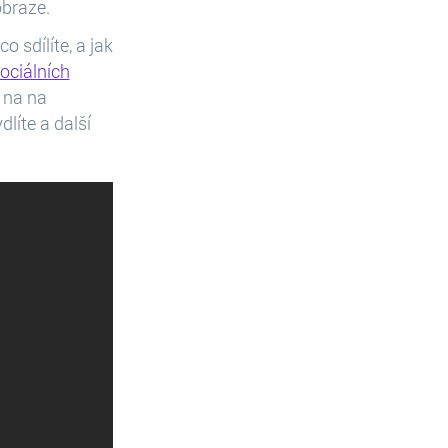
obraze.
 sdílíte, a jak
ociálních
 na na
dlíte a další