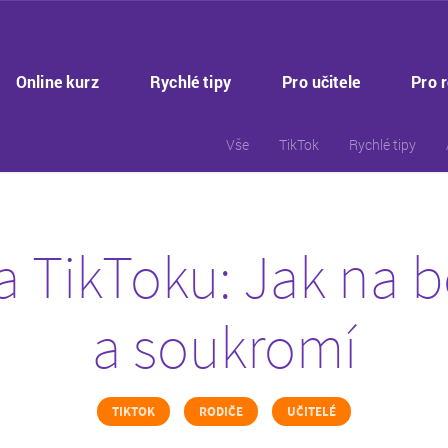
Online kurz
Rychlé tipy
Pro učitele
Pro 
Vše
TikTok
Rychlé tipy
a TikToku: Jak na 
a soukromí
TIKTOK
RODIČE
UČITELÉ