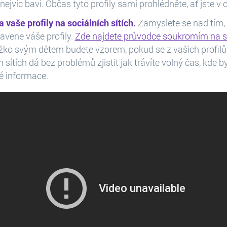
 nejvíc baví. Občas tyto profily sami prohlédněte, ať jste v 
a vaše profily na sociálních sítích.
Zamyslete se nad tím, co
avene váše profily.
Zde najdete průvodce soukromím na s
ěžko svým dětem budete vzorem, pokud se z vašich profilů
h sítích dá bez problémů zjistit jak trávíte volný čas, kde by
 informace.