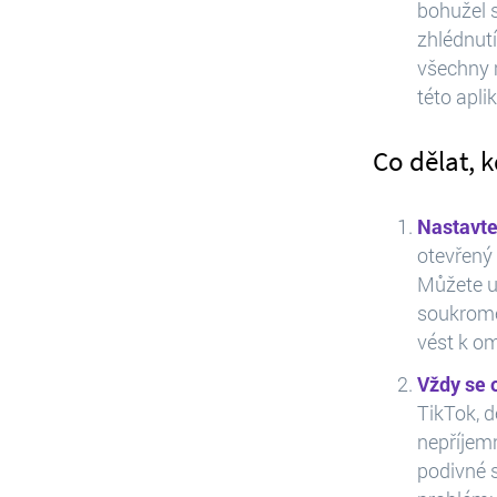
bohužel s
zhlédnutí
všechny 
této apli
Co dělat, 
Nastavte
otevřený 
Můžete ur
soukromé 
vést k o
Vždy se 
TikTok, d
nepříjemn
podivné s