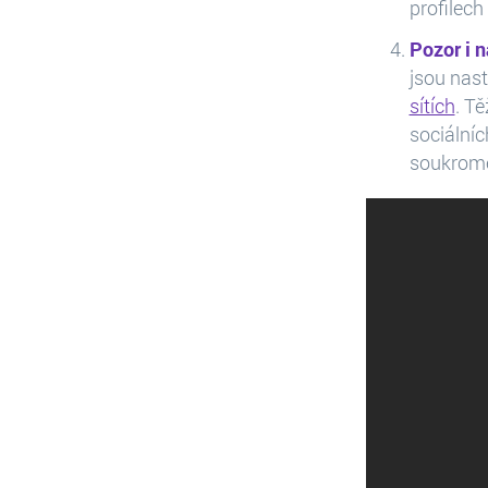
profilech
Pozor i n
jsou nast
sítích
. T
sociálníc
soukromé