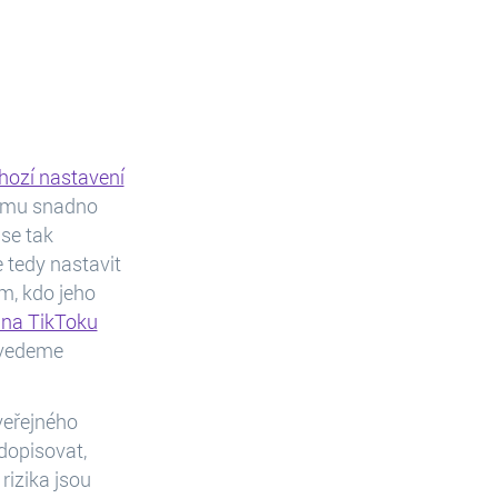
chozí nastavení
tomu snadno
 se tak
 tedy nastavit
ím, kdo jeho
 na TikToku
ovedeme
veřejného
dopisovat,
rizika jsou