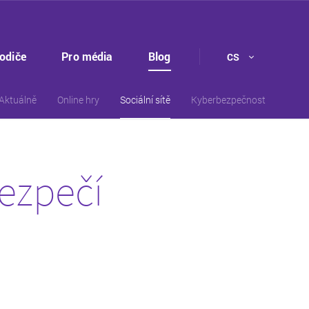
rodiče
Pro média
Blog
CS
Aktuálně
Online hry
Sociální sítě
Kyberbezpečnost
bezpečí