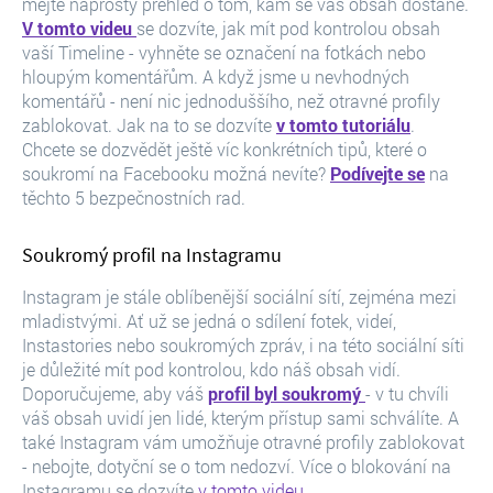
mějte naprostý přehled o tom, kam se váš obsah dostane.
V tomto videu
se dozvíte, jak mít pod kontrolou obsah
vaší Timeline - vyhněte se označení na fotkách nebo
hloupým komentářům. A když jsme u nevhodných
komentářů - není nic jednoduššího, než otravné profily
zablokovat. Jak na to se dozvíte
v tomto tutoriálu
.
Chcete se dozvědět ještě víc konkrétních tipů, které o
soukromí na Facebooku možná nevíte?
Podívejte se
na
těchto 5 bezpečnostních rad.
Soukromý profil na Instagramu
Instagram je stále oblíbenější sociální sítí, zejména mezi
mladistvými. Ať už se jedná o sdílení fotek, videí,
Instastories nebo soukromých zpráv, i na této sociální síti
je důležité mít pod kontrolou, kdo náš obsah vidí.
Doporučujeme, aby váš
profil byl soukromý
- v tu chvíli
váš obsah uvidí jen lidé, kterým přístup sami schválíte. A
také Instagram vám umožňuje otravné profily zablokovat
- nebojte, dotyční se o tom nedozví. Více o blokování na
Instagramu se dozvíte
v tomto videu.