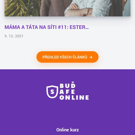
MÁMA A TÁTA NA SÍTI #11: ESTER…
9. 12. 2021
PŘEHLED VŠECH ČLÁNKŮ
Online kurz