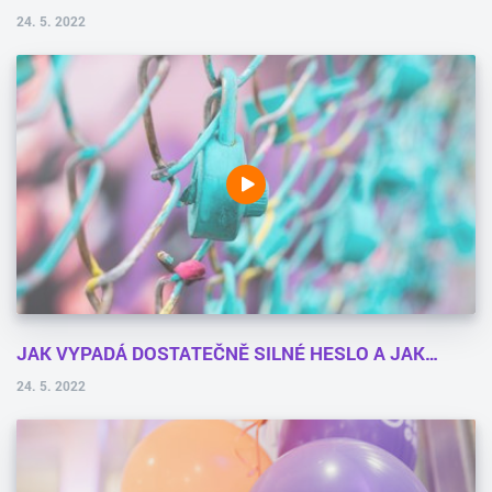
24. 5. 2022
JAK VYPADÁ DOSTATEČNĚ SILNÉ HESLO A JAK…
24. 5. 2022