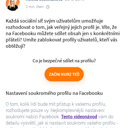
2 min. čtení
Každá sociální síť svým uživatelům umožňuje
rozhodovat o tom, jak veřejný jejich profil je. Víte, že
na Facebooku můžete sdílet obsah jen s konkrétními
přáteli? Umíte zablokovat profily uživatelů, kteří vás
obtěžují?
Co je bezpečné sdílet na profilu?
ZAČNI KURZ TEĎ
Nastavení soukromého profilu na Facebooku
O tom, kolik lidí bude mít přístup k vašemu profilu,
rozhodujete pouze vy. Nejkomplexnější nastavení
soukromí nabízí Facebook.
Tento videonávod
vám do
detailu vysvětlí, jak si nastavit soukromí vašeho profilu -