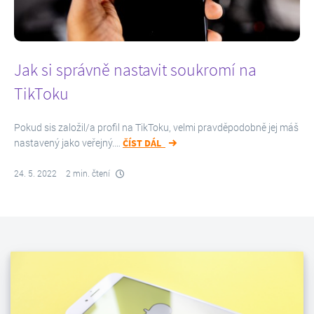
Jak si správně nastavit soukromí na
TikToku
Pokud sis založil/a profil na TikToku, velmi pravděpodobně jej máš
nastavený jako veřejný.…
ČÍST DÁL
24. 5. 2022
2 min. čtení