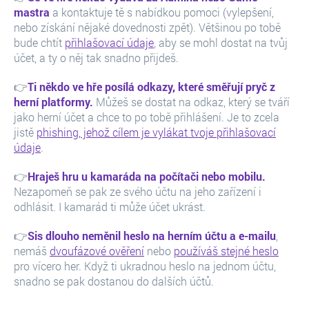
mastra
a kontaktuje tě s nabídkou pomoci (vylepšení,
nebo získání nějaké dovednosti zpět). Většinou po tobě
bude chtít
přihlašovací údaje
, aby se mohl dostat na tvůj
účet, a ty o něj tak snadno přijdeš.
👉
Ti někdo ve hře posílá odkazy, které směřují pryč z
herní platformy.
Můžeš se dostat na odkaz, který se tváří
jako herní účet a chce to po tobě přihlášení. Je to zcela
jistě
phishing, jehož cílem je vylákat tvoje přihlašovací
údaje
.
👉
Hraješ hru u kamaráda na počítači nebo mobilu.
Nezapomeň se pak ze svého účtu na jeho zařízení i
odhlásit. I kamarád ti může účet ukrást.
👉
Sis dlouho neměnil heslo na herním účtu a e-mailu
,
nemáš
dvoufázové ověření
nebo
používáš stejné heslo
pro vícero her. Když ti ukradnou heslo na jednom účtu,
snadno se pak dostanou do dalších účtů.