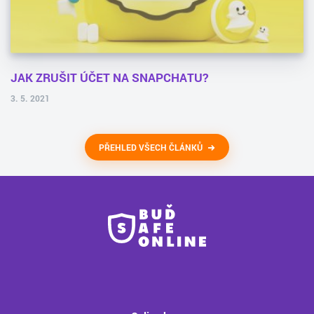
JAK ZRUŠIT ÚČET NA SNAPCHATU?
3. 5. 2021
PŘEHLED VŠECH ČLÁNKŮ