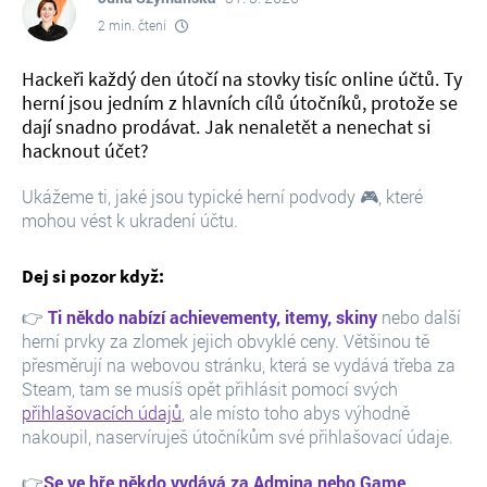
2 min. čtení
Hackeři každý den útočí na stovky tisíc online účtů. Ty
herní jsou jedním z hlavních cílů útočníků, protože se
dají snadno prodávat. Jak nenaletět a nenechat si
hacknout účet?
Ukážeme ti, jaké jsou typické herní podvody 🎮, které
mohou vést k ukradení účtu.
Dej si pozor když:
👉
Ti někdo nabízí achievementy, itemy, skiny
nebo další
herní prvky za zlomek jejich obvyklé ceny. Většinou tě
přesměrují na webovou stránku, která se vydává třeba za
Steam, tam se musíš opět přihlásit pomocí svých
přihlašovacích údajů
, ale místo toho abys výhodně
nakoupil, naservíruješ útočníkům své přihlašovací údaje.
👉
Se ve hře někdo vydává za Admina nebo Game