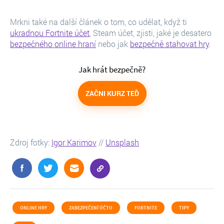
Mrkni také na další článek o tom, co udělat, když ti
ukradnou Fortnite účet
, Steam účet, zjisti, jaké je desatero
bezpečného online hraní
nebo jak
bezpečně stahovat hry
.
Jak hrát bezpečně?
ZAČNI KURZ TEĎ
Zdroj fotky:
Igor Karimov
//
Unsplash
ONLINE HRY
ZABEZPEČENÍ ÚČTU
FORTNITE
TIPY