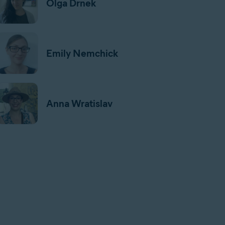
Olga Drnek
Emily Nemchick
Anna Wratislav
Jan Mazal
Jeremy Coppock