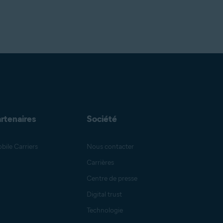
Michelle Robins
Benjamin Gorman
rtenaires
Société
Jessica Valasek Estenssoro
bile Carriers
Nous contacter
Carrières
Melanie Weber
Centre de presse
Digital trust
Technologie