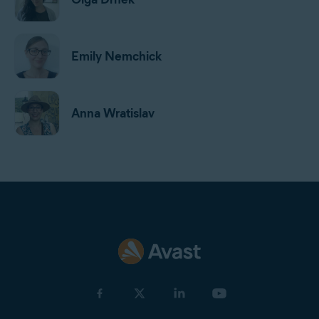
Emily Nemchick
Anna Wratislav
Jan Mazal
Gordon Daniell
Jeremy Coppock