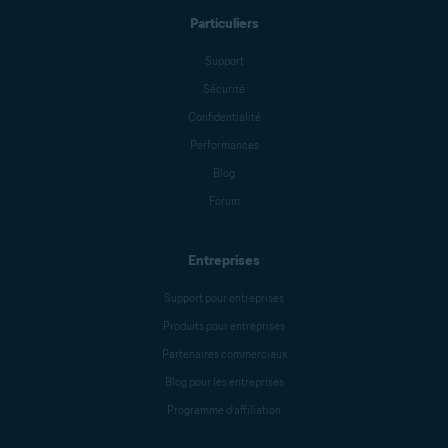
Particuliers
Benjamin Gorman
Support
Sécurité
Jessica Valasek Estenssoro
Confidentialité
Performances
Blog
Melanie Weber
Forum
Entreprises
Crissy Joshua
Support pour entreprises
Produits pour entreprises
Antoinette Cocorinos
Partenaires commerciaux
Blog pour les entreprises
Programme d’affiliation
Sandro Villinger