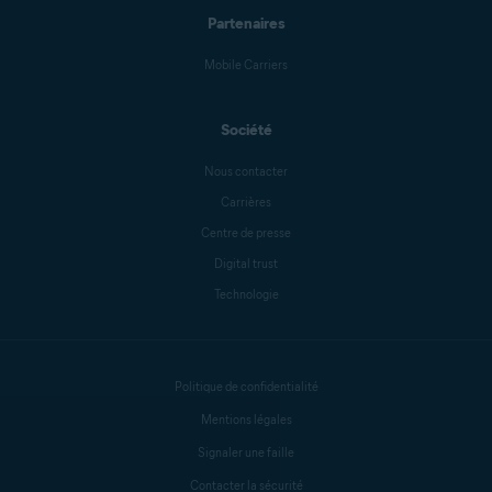
Partenaires
Mike Polacko
Mobile Carriers
Société
Sander van Hezik
Nous contacter
Carrières
Centre de presse
Carly Burdova
Digital trust
Technologie
Danielle Bodnar
Politique de confidentialité
Anthony Freda
Mentions légales
Signaler une faille
Contacter la sécurité