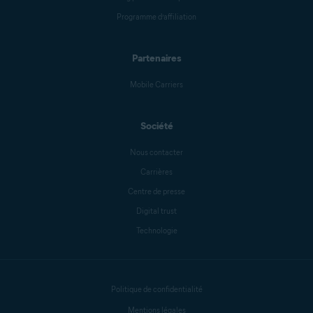
Programme d’affiliation
Antoinette Cocorinos
Partenaires
Mike Polacko
Mobile Carriers
Société
Sander van Hezik
Nous contacter
Carrières
Centre de presse
Carly Burdova
Digital trust
Technologie
Danielle Bodnar
Politique de confidentialité
Anthony Freda
Mentions légales