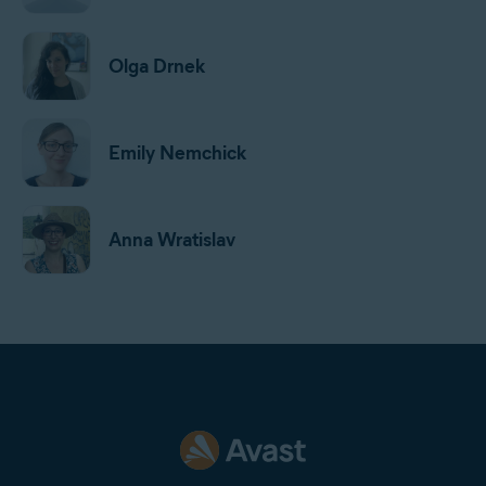
Olga Drnek
Emily Nemchick
Anna Wratislav
Jan Mazal
Gordon Daniell