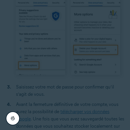
Saisissez votre mot de passe pour confirmer qu’il
s’agit de vous.
Avant la fermeture définitive de votre compte, vous
aurez la possibilité de
télécharger vos données
Google
. Une fois que vous avez sauvegardé toutes les
données que vous souhaitez stocker localement sur