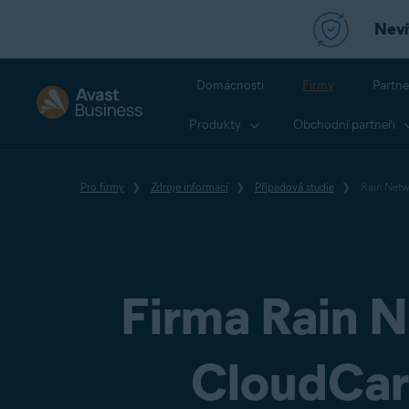
Nevít
Domácnosti
Firmy
Partne
Produkty
Obchodní partneři
Pro firmy
Zdroje informací
Případová studie
Rain Netw
Firma Rain N
CloudCare