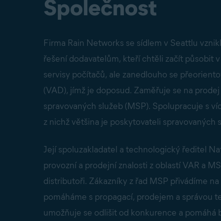
Společnost
Firma Rain Networks se sídlem v Seattlu vznikl
řešení dodavatelům, kteří chtěli začít působi
servisy počítačů, ale zanedlouho se přeoriento
(VAD), jímž je doposud. Zaměřuje se na prode
spravovaných služeb (MSP). Spolupracuje s ví
z nichž většina je poskytovateli spravovaných 
Její spoluzakladatel a technologický ředitel 
provozní a prodejní znalosti z oblastí VAR a M
distributoři. Zákazníky z řad MSP přivádíme na
pomáháme s propagací, prodejem a správou tec
umožňuje se odlišit od konkurence a pomáhá 