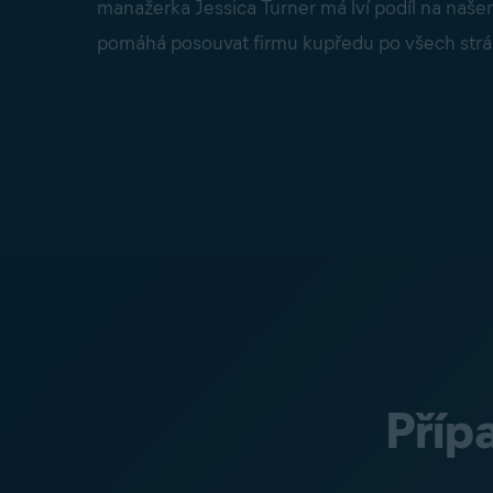
manažerka Jessica Turner má lví podíl na naše
pomáhá posouvat firmu kupředu po všech strá
Příp