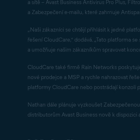
a sítě – Avast Business Antivirus Pro Plus, Fil
a Zabezpečení e-mailu, které zahrnuje Antispam,
„Naši zákazníci se chtějí přihlásit k jedné pla
řešení CloudCare,“ dodává. „Tato platforma se
a umožňuje našim zákazníkům spravovat koncov
CloudCare také firmě Rain Networks poskytuj
nové prodejce a MSP a rychle nahrazovat řešen
platformy CloudCare nebo postrádají konzoli p
Nathan dále plánuje vyzkoušet Zabezpečenou 
distributorům Avast Business nově k dispozici a