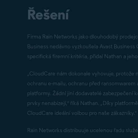
Řešení
Firma Rain Networks jako dlouhodobý prodejce 
Business nedávno vyzkoušela Avast Business 
specifická firemní kritéria, přidal Nathan a jeh
„CloudCare nám dokonale vyhovuje, protože na
ochranu e-mailu, ochranu před ransomwarem a
platformy. Žádní jiní dodavatelé zabezpečení ko
prvky nenabízejí,“ říká Nathan. „Díky platformě
CloudCare ideální volbou pro naše zákazníky.“
Rain Networks distribuuje ucelenou řadu služ