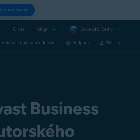
I S VÝBĚREM
O nás
Blogy
Slovensko (česky)
ntaktovat obchodní oddělení
Podpora
Účet
vast Business
butorského