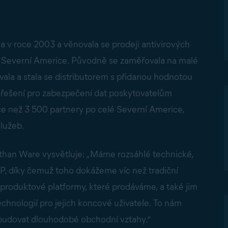
a v roce 2003 a věnovala se prodeji antivirových
t v Severní Americe. Původně se zaměřovala na malé
vala a stala se distributorem s přidanou hodnotou
j řešení pro zabezpečení dat poskytovatelům
ce než 3 500 partnery po celé Severní Americe,
služeb.
Nathan Ware vysvětluje: „Máme rozsáhlé technické,
SP, díky čemuž toho dokážeme víc než tradiční
 produktové platformy, které prodáváme, a také jim
hnologií pro jejich koncové uživatele. To nám
budovat dlouhodobé obchodní vztahy.“