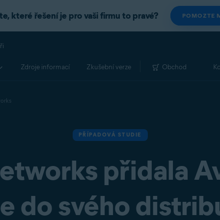
e, které řešení je pro vaši firmu to pravé?
POMOZTE M
ři
Zdroje informací
Zkušební verze
Obchod
Ko
orks
PŘÍPADOVÁ STUDIE
etworks přidala A
 do svého distri