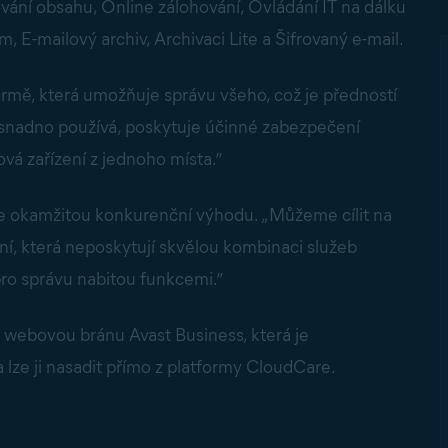
trování obsahu, Online zálohování, Ovládání IT na dálku
 E-mailový archiv, Archivaci Lite a Šifrovaný e-mail.
tformě, která umožňuje správu všeho, což je předností
 snadno používá, poskytuje účinné zabezpečení
á zařízení z jednoho místa.“
e okamžitou konkurenční výhodu. „Můžeme cílit na
í, která neposkytují skvělou kombinaci služeb
ro správu nabitou funkcemi.“
webovou bránu Avast Business, která je
 lze ji nasadit přímo z platformy CloudCare.