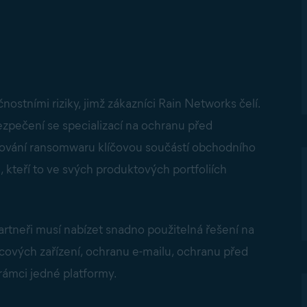
stními riziky, jimž zákazníci Rain Networks čelí.
ezpečení se specializací na ochranu před
okování ransomwaru klíčovou součástí obchodního
 kteří to ve svých produktových portfoliích
partneři musí nabízet snadno použitelná řešení na
cových zařízení, ochranu e-mailu, ochranu před
ámci jedné platformy.