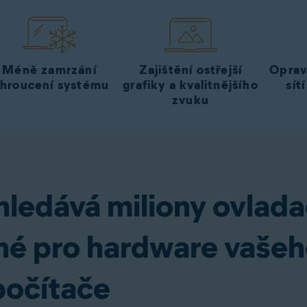
a
Pořídit
Méně zamrzání
Zajištění ostřejší
Oprav
 hroucení systému
grafiky a kvalitnějšího
sít
zvuku
ledává miliony ovlad
vné pro hardware vaše
počítače