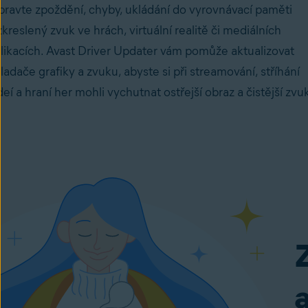
ravte zpoždění, chyby, ukládání do vyrovnávací paměti
zkreslený zvuk
ve hrách, virtuální realitě či mediálních
likacích. Avast Driver Updater vám pomůže aktualizovat
ladače grafiky a zvuku, abyste si při streamování, stříhání
deí a hraní her mohli vychutnat ostřejší obraz a čistější zvu
Z