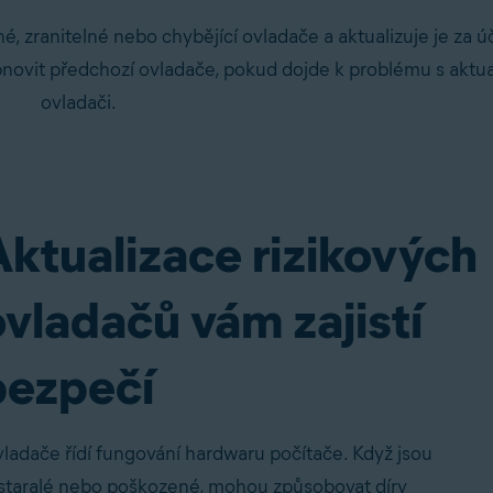
né, zranitelné nebo chybějící ovladače a aktualizuje je za
obnovit předchozí ovladače, pokud dojde k problému s aktu
ovladači.
Aktualizace rizikových
ovladačů vám zajistí
bezpečí
ladače řídí fungování hardwaru počítače. Když jsou
staralé nebo poškozené, mohou způsobovat díry