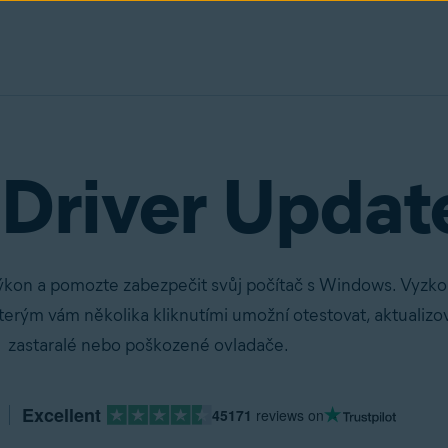
 Driver Updat
ýkon a pomozte zabezpečit svůj počítač s Windows. Vyzkou
terým vám několika kliknutími umožní otestovat, aktualizov
zastaralé nebo poškozené ovladače.
Excellent
45171
reviews on