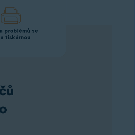
a problémů se
í a tiskárnou
ačů
ho