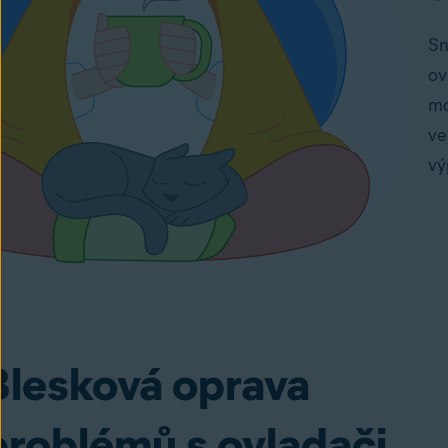
S
ov
mo
ve
vý
Blesková oprava
problémů s ovladači