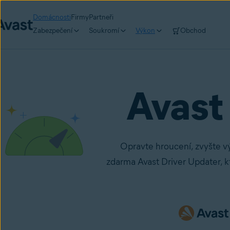
Domácnosti
Firmy
Partneři
Zabezpečení
Soukromí
Výkon
Obchod
Avast
Opravte hroucení, zvyšte v
zdarma Avast Driver Updater, k