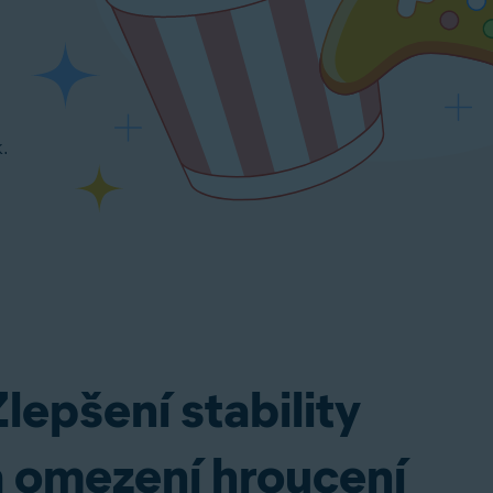
k.
lepšení stability
a omezení hroucení