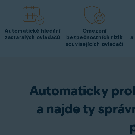
Avast Driver Updater
Vyzkoušet zdarm
Automatické hledání
Omezení
zastaralých ovladačů
bezpečnostních rizik
a
souvisejících ovladači
Automaticky proh
a najde ty sprá