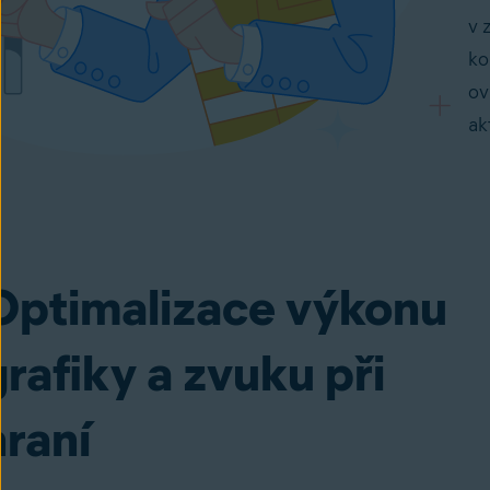
v 
ko
ov
ak
Optimalizace výkonu
grafiky a zvuku při
hraní