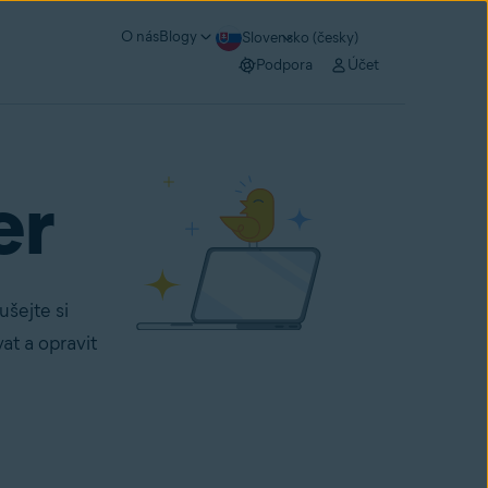
O nás
Blogy
Slovensko (česky)
Podpora
Účet
er
šejte si
at a opravit