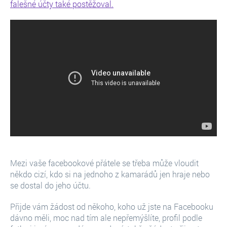
falešné účty také postěžoval.
Mezi vaše facebookové přátele se třeba může vloudit
někdo cizí, kdo si na jednoho z kamarádů jen hraje nebo
se dostal do jeho účtu.
Přijde vám žádost od někoho, koho už jste na Facebooku
dávno měli, moc nad tím ale nepřemýšlíte, profil podle