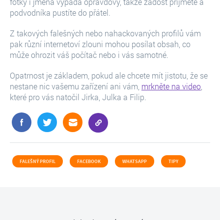
fotky i jména vypadá opravdový, takže žádost přijmete a
podvodníka pustíte do přátel.
Z takových falešných nebo nahackovaných profilů vám
pak různí internetoví zlouni mohou posílat obsah, co
může ohrozit váš počítač nebo i vás samotné.
Opatrnost je základem, pokud ale chcete mít jistotu, že se
nestane nic vašemu zařízení ani vám,
mrkněte na video
,
které pro vás natočil Jirka, Julka a Filip.
FALEŠNÝ PROFIL
FACEBOOK
WHATSAPP
TIPY