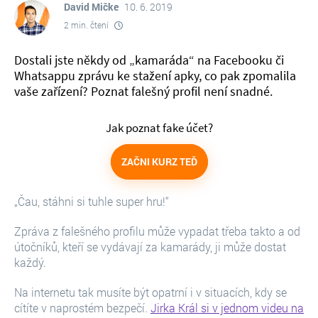
David Mičke
10. 6. 2019
2 min. čtení
Dostali jste někdy od „kamaráda“ na Facebooku či
Whatsappu zprávu ke stažení apky, co pak zpomalila
vaše zařízení? Poznat falešný profil není snadné.
Jak poznat fake účet?
ZAČNI KURZ TEĎ
„Čau, stáhni si tuhle super hru!“
Zpráva z falešného profilu může vypadat třeba takto a od
útočníků, kteří se vydávají za kamarády, ji může dostat
každý.
Na internetu tak musíte být opatrní i v situacích, kdy se
cítíte v naprostém bezpečí.
Jirka Král si v jednom videu na