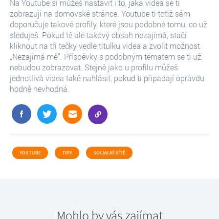
Na Youtube si můžeš nastavit i to, jaká videa se ti
zobrazují na domovské stránce. Youtube ti totiž sám
doporučuje takové profily, které jsou podobné tomu, co už
sleduješ. Pokud tě ale takový obsah nezajímá, stačí
kliknout na tři tečky vedle titulku videa a zvolit možnost
„Nezajímá mě”. Příspěvky s podobným tématem se ti už
nebudou zobrazovat. Stejně jako u profilu můžeš
jednotlivá videa také nahlásit, pokud ti připadají opravdu
hodně nevhodná.
YOUTUBE
TIPY
SOCIALNÍ SÍTĚ
Mohlo by vás zajímat