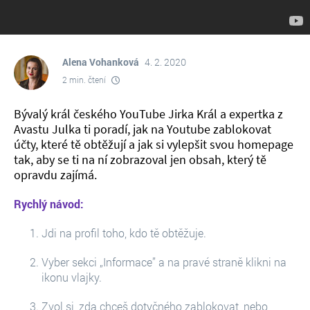
Alena Vohanková
4. 2. 2020
2 min. čtení
Bývalý král českého YouTube Jirka Král a expertka z
Avastu Julka ti poradí, jak na Youtube zablokovat
účty, které tě obtěžují a jak si vylepšit svou homepage
tak, aby se ti na ní zobrazoval jen obsah, který tě
opravdu zajímá.
Rychlý návod:
Jdi na profil toho, kdo tě obtěžuje.
Vyber sekci „Informace” a na pravé straně klikni na
ikonu vlajky.
Zvol si, zda chceš dotyčného zablokovat, nebo