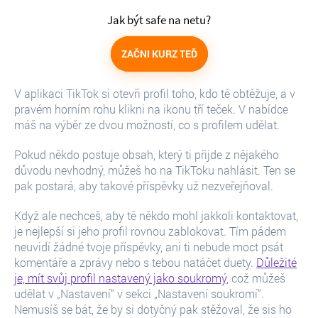
Jak být safe na netu?
ZAČNI KURZ TEĎ
V aplikaci TikTok si otevři profil toho, kdo tě obtěžuje, a v
pravém horním rohu klikni na ikonu tří teček. V nabídce
máš na výběr ze dvou možností, co s profilem udělat.
Pokud někdo postuje obsah, který ti přijde z nějakého
důvodu nevhodný, můžeš ho na TikToku nahlásit. Ten se
pak postará, aby takové příspěvky už nezveřejňoval.
Když ale nechceš, aby tě někdo mohl jakkoli kontaktovat,
je nejlepší si jeho profil rovnou zablokovat. Tím pádem
neuvidí žádné tvoje příspěvky, ani ti nebude moct psát
komentáře a zprávy nebo s tebou natáčet duety.
Důležité
je, mít svůj profil nastavený jako soukromý
, což můžeš
udělat v „Nastavení“ v sekci „Nastavení soukromí“.
Nemusíš se bát, že by si dotyčný pak stěžoval, že sis ho