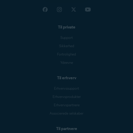
Til private
Support
Sikkerhed
Fortrolighed
Ydeevne
Til erhverv
Erhvervssupport
Erhvervsprodukter
Erhvervspartnere
Associerede selskaber
Til partnere