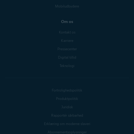
Mobiludbydere
Om os
Kontakt os
Karriere
Pressecenter
Digital tillid
Teknologi
Fortrolighedspolitik
Produktpolitik
Juridisk
Rapportér sårbarhed
Erklæring om moderne slaveri
Abonnementsoplysninger