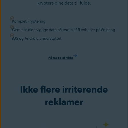
kryptere dine data til fulde.
Komplet kryptering
Gem alle dine vigtige data på tværs af 5 enheder på én gang
iOS og Android understøttet
Få mere at vide
Ikke flere irriterende
reklamer