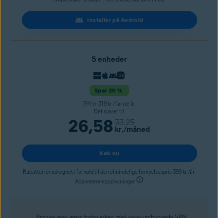
Installer på Android
5 enheder
Spar 20 %
399 kr.
319 kr./første år
Det svarer til
26,58
33,25
kr.
/måned
Køb nu
Rabatten er udregnet i forhold til den almindelige fornyelsespris 399 kr./år.
Abonnementsoplysninger
Browse med ægte fortrolighed med vores indbyggede VPN.