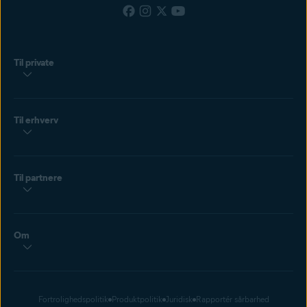
Til private
Til erhverv
Til partnere
Om
Fortrolighedspolitik
Produktpolitik
Juridisk
Rapportér sårbarhed