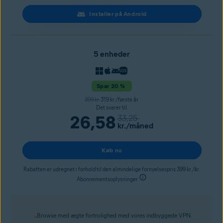
Installer på Android
5 enheder
Spar 20 %
399 kr.
319 kr./første år
Det svarer til
26,58
33,25
kr.
/måned
Køb nu
Rabatten er udregnet i forhold til den almindelige fornyelsespris 399 kr./år.
Abonnementsoplysninger
Browse med ægte fortrolighed med vores indbyggede VPN.