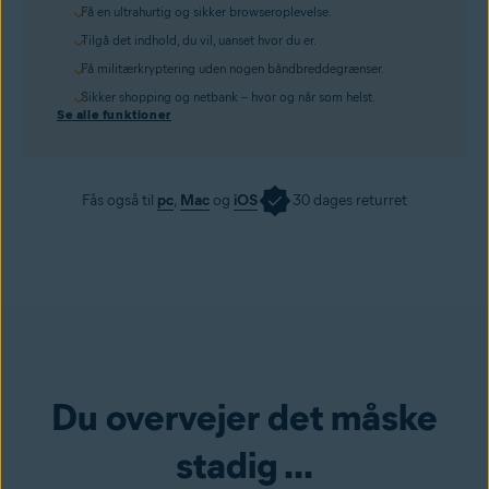
Få en ultrahurtig og sikker browseroplevelse.
Tilgå det indhold, du vil, uanset hvor du er.
Få militærkryptering uden nogen båndbreddegrænser.
Sikker shopping og netbank – hvor og når som helst.
Se alle funktioner
Fås også til
pc
,
Mac
og
iOS
30 dages returret
Du overvejer det måske
stadig ...