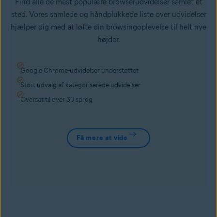
Find alle de mest populære browserudvidelser samlet ét
sted. Vores samlede og håndplukkede liste over udvidelser
hjælper dig med at løfte din browsingoplevelse til helt nye
højder.
Google Chrome-udvidelser understøttet
Stort udvalg af kategoriserede udvidelser
Oversat til over 30 sprog
Få mere at vide