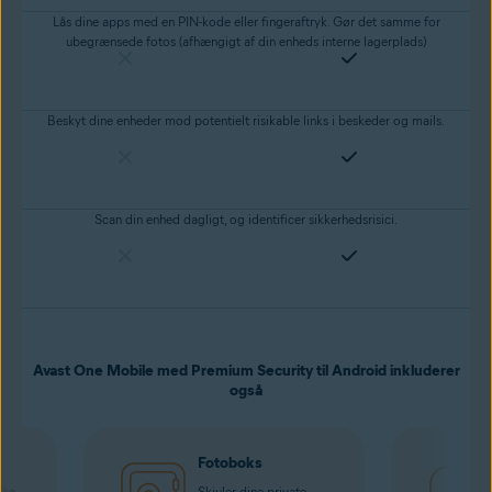
Lås dine apps med en PIN-kode eller fingeraftryk. Gør det samme for
ubegrænsede fotos (afhængigt af din enheds interne lagerplads)
Beskyt dine enheder mod potentielt risikable links i beskeder og mails.
Scan din enhed dagligt, og identificer sikkerhedsrisici.
Avast One Mobile med Premium Security til Android inkluderer
også
Fotoboks
kke
Skjuler dine private