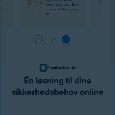
fotos i en krypteret boks,
-fi-
som kun du har adgang
til.
1 / 6
Premium Security
Én løsning til dine
sikkerhedsbehov online