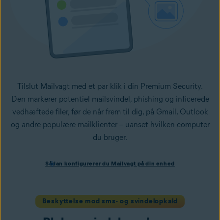
Tilslut Mailvagt med et par klik i din Premium Security.
Den markerer potentiel mailsvindel, phishing og inficerede
vedhæftede filer, før de når frem til dig, på Gmail, Outlook
og andre populære mailklienter – uanset hvilken computer
du bruger.
Sådan konfigurerer du Mailvagt på din enhed
Sådan konfigurerer du Mailvagt på din enhed
Installer Avast One med Premium Security
, og følg
anvisningerne på skærmen for at konfigurere appen.
Åbn appen, naviger til
Svindelvogter Pro
, og vælg
Beskyttelse mod sms- og svindelopkald
Mailvagt
.