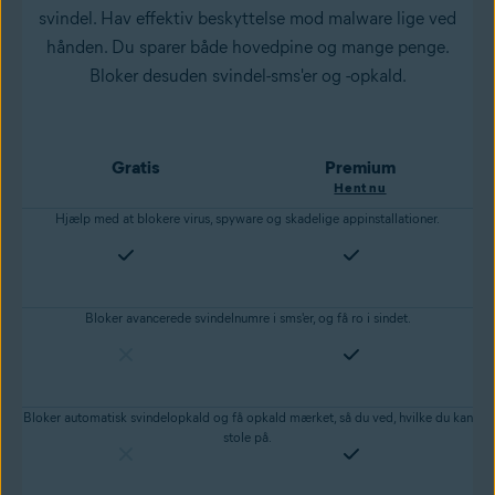
svindel. Hav effektiv beskyttelse mod malware lige ved
hånden. Du sparer både hovedpine og mange penge.
Bloker desuden svindel-sms'er og -opkald.
Gratis
Premium
Hent nu
Hjælp med at blokere virus, spyware og skadelige appinstallationer.
Bloker avancerede svindelnumre i sms'er, og få ro i sindet.
Bloker automatisk svindelopkald og få opkald mærket, så du ved, hvilke du kan
stole på.