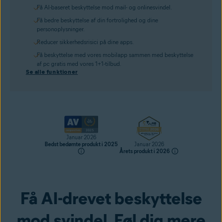
Få AI-baseret beskyttelse mod mail- og onlinesvindel.
Få bedre beskyttelse af din fortrolighed og dine
personoplysninger.
Reducer sikkerhedsrisici på dine apps.
Få beskyttelse med vores mobilapp sammen med beskyttelse
af pc gratis med vores 1+1-tilbud.
Se alle funktioner
Januar 2026
Bedst bedømte produkt i 2025
Januar 2026
Årets produkt i 2026
Få AI-drevet beskyttelse
Hent nu
mod svindel. Føl dig mere