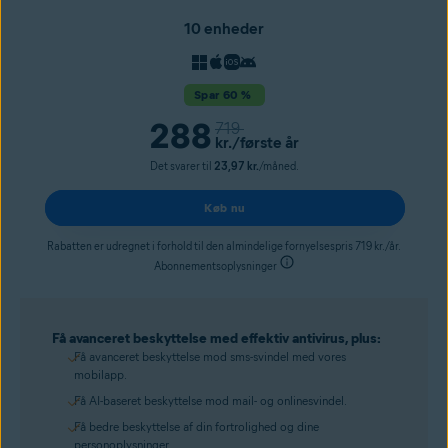
10 enheder
Spar 60 %
288
719
kr.
/første år
Det svarer til
23,97 kr.
/måned.
Køb nu
Rabatten er udregnet i forhold til den almindelige fornyelsespris 719 kr./år.
Abonnementsoplysninger
Få avanceret beskyttelse med effektiv antivirus, plus:
Få avanceret beskyttelse mod sms-svindel med vores
mobilapp.
Få AI-baseret beskyttelse mod mail- og onlinesvindel.
Få bedre beskyttelse af din fortrolighed og dine
personoplysninger.