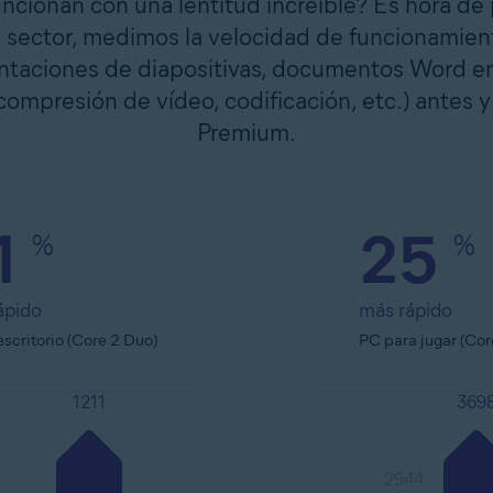
uncionan con una lentitud increíble? Es hora de 
sector, medimos la velocidad de funcionamien
entaciones de diapositivas, documentos Word en
compresión de vídeo, codificación, etc.) antes
Premium.
1
25
%
%
ápido
más rápido
scritorio (Core 2 Duo)
PC para jugar (Cor
1211
369
2944