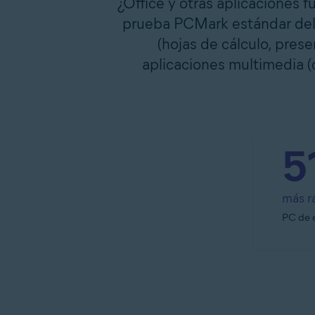
¿Office y otras aplicaciones f
prueba PCMark estándar del 
(hojas de cálculo, pres
aplicaciones multimedia (
5
más r
PC de e