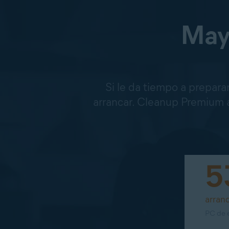
Mayo
Si le da tiempo a prepar
arrancar. Cleanup Premium 
5
arran
PC de e