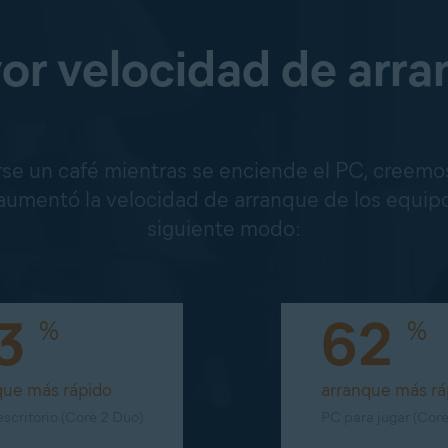
r velocidad de arr
arse un café mientras se enciende el PC, creem
aumentó la velocidad de arranque de los equip
siguiente modo:
3
62
%
%
que más rápido
arranque más rá
scritorio (Core 2 Duo)
PC para jugar (Core