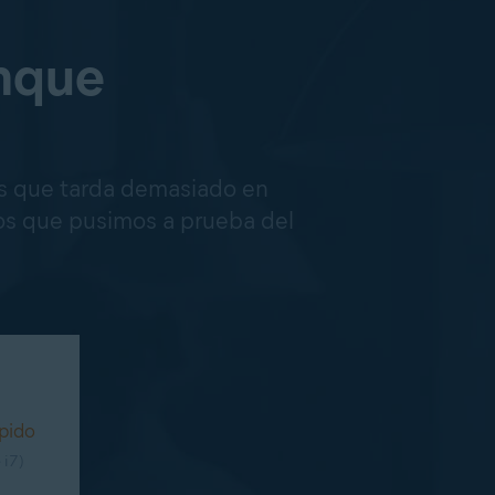
anque
os que tarda demasiado en
os que pusimos a prueba del
pido
 i7)