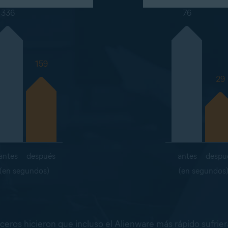
336
76
159
29
antes
después
antes
despu
(en segundos)
(en segundos
rceros hicieron que incluso el Alienware más rápido sufri