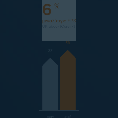
6
%
μεγαλύτερο FPS
Ultrabook (Core i7)
36
33
πριν
μετά