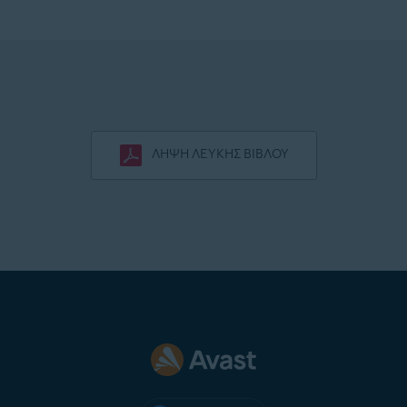
ΛΉΨΗ ΛΕΥΚΉΣ ΒΊΒΛΟΥ