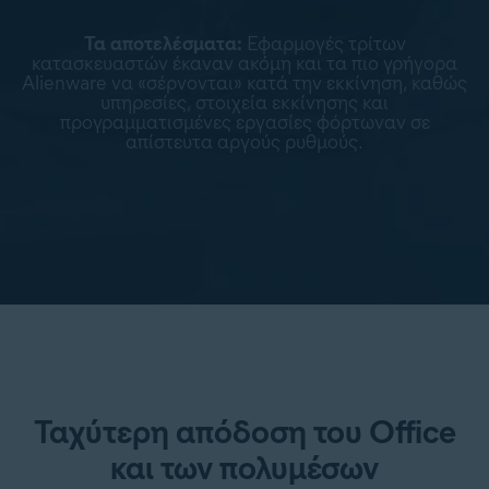
Τα αποτελέσματα:
Εφαρμογές τρίτων
κατασκευαστών έκαναν ακόμη και τα πιο γρήγορα
Alienware να «σέρνονται» κατά την εκκίνηση, καθώς
υπηρεσίες, στοιχεία εκκίνησης και
προγραμματισμένες εργασίες φόρτωναν σε
απίστευτα αργούς ρυθμούς.
Ταχύτερη απόδοση του Office
και των πολυμέσων