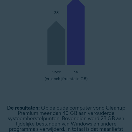
33
voor
na
(vrije schijfruimte in GB)
De resultaten:
Op de oude computer vond Cleanup
Premium meer dan 40 GB aan verouderde
systeemherstelpunten. Bovendien werd 28 GB aan
tijdelijke bestanden van Windows en andere
programma's verwijderd. In totaal is dat maar liefst