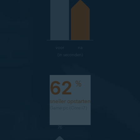
voor
na
(in seconden)
62
%
sneller opstarten
Game-pc (Core i7)
76