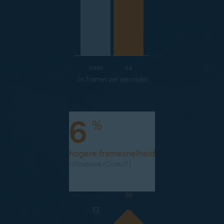
voor
na
(in frames per seconde)
6
%
hogere framesnelheid
Ultrabook (Core i7)
36
33