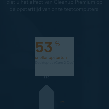
ziet u het effect van Cleanup Premium op
de opstarttijd van onze testcomputers:
53
%
sneller opstarten
Desktop-pc (Core 2 Duo)
336
159