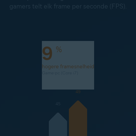
gamers telt elk frame per seconde (FPS).
9
%
hogere framesnelheid
Game-pc (Core i7)
49
45