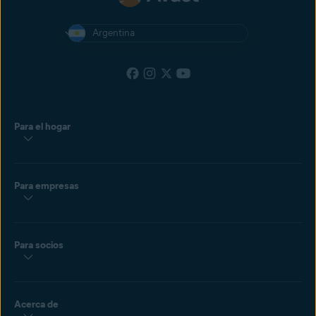
Mayor NPS y lealtad del cliente: mantener a los clientes seguros en
línea aumentará la satisfacción y la adhesión del cliente.
Argentina
Para el hogar
Para empresas
Para socios
Acerca de