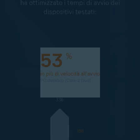
ha ottimizzato i tempi di avvio dei
dispositivi testati:
53
%
in più di velocità all'avvio
PC desktop (Core 2 Duo)
336
159