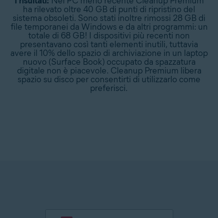
I risultati:
Nel PC meno recente Cleanup Premium
ha rilevato oltre 40 GB di punti di ripristino del
sistema obsoleti. Sono stati inoltre rimossi 28 GB di
file temporanei da Windows e da altri programmi: un
totale di 68 GB! I dispositivi più recenti non
presentavano così tanti elementi inutili, tuttavia
avere il 10% dello spazio di archiviazione in un laptop
nuovo (Surface Book) occupato da spazzatura
digitale non è piacevole. Cleanup Premium libera
spazio su disco per consentirti di utilizzarlo come
preferisci.