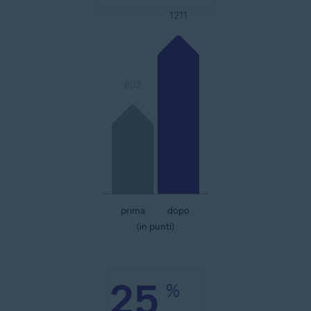
1211
803
prima
dopo
(in punti)
25
%