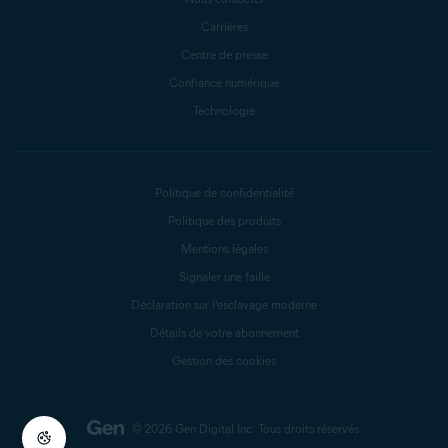
Carrières
Centre de presse
Confiance numérique
Technologie
Politique de confidentialité
Politique des produits
Mentions légales
Signaler une faille
Déclaration sur l’esclavage moderne
Détails de votre abonnement
Gestion des cookies
© 2026 Gen Digital Inc.
Tous droits réservés.