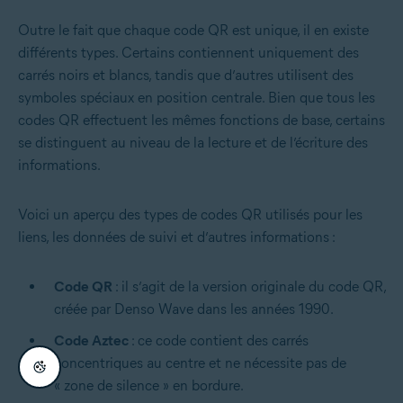
Outre le fait que chaque code QR est unique, il en existe
différents types. Certains contiennent uniquement des
carrés noirs et blancs, tandis que d’autres utilisent des
symboles spéciaux en position centrale. Bien que tous les
codes QR effectuent les mêmes fonctions de base, certains
se distinguent au niveau de la lecture et de l’écriture des
informations.
Voici un aperçu des types de codes QR utilisés pour les
liens, les données de suivi et d’autres informations :
Code QR
: il s’agit de la version originale du code QR,
créée par Denso Wave dans les années 1990.
Code Aztec
: ce code contient des carrés
concentriques au centre et ne nécessite pas de
« zone de silence » en bordure.