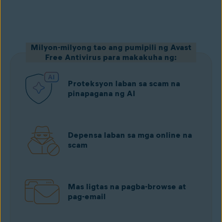
Milyon-milyong tao ang pumipili ng Avast
I-download nang libre mula sa Google Play
Free Antivirus para makakuha ng:
Proteksyon laban sa scam na
pinapagana ng AI
Depensa laban sa mga online na
scam
Mas ligtas na pagba-browse at
pag-email