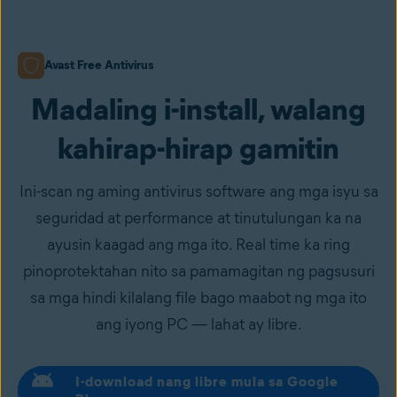
Avast Free Antivirus
Madaling i-install, walang
kahirap-hirap gamitin
Ini-scan ng aming antivirus software ang mga isyu sa
seguridad at performance at tinutulungan ka na
ayusin kaagad ang mga ito. Real time ka ring
pinoprotektahan nito sa pamamagitan ng pagsusuri
sa mga hindi kilalang file bago maabot ng mga ito
ang iyong PC — lahat ay libre.
I-download nang libre mula sa Google