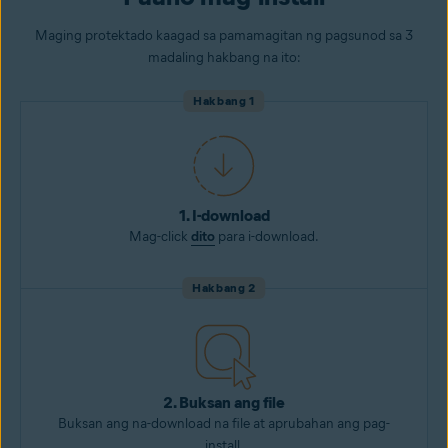
Maging protektado kaagad sa pamamagitan ng pagsunod sa 3
madaling hakbang na ito:
Hakbang 1
1. I-download
Mag-click
dito
para i-download.
Hakbang 2
2. Buksan ang file
Buksan ang na-download na file at aprubahan ang pag-
install.