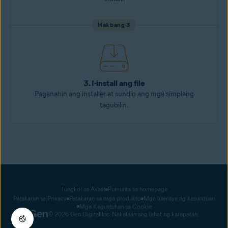
Hakbang 3
3. I-install ang file
Paganahin ang installer at sundin ang mga simpleng
tagubilin.
Tungkol sa Avast
Pumunta sa homepage
Patakaran sa Privacy
Patakaran sa mga produkto
Mga lisensya ng kasunduan
Mga Kagustuhan sa Cookie
© 2026 Gen Digital Inc. Nakalaan ang lahat ng karapatan.