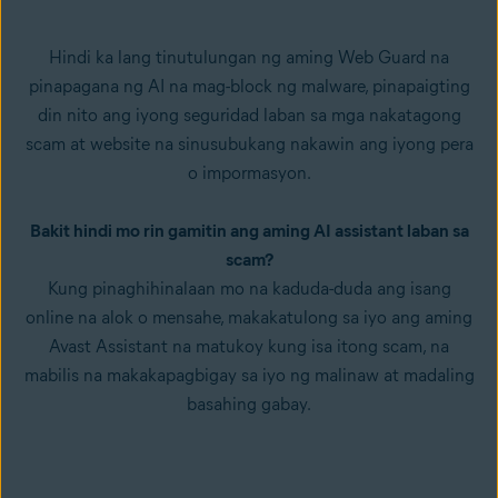
Hindi ka lang tinutulungan ng aming Web Guard na
pinapagana ng AI na mag-block ng malware, pinapaigting
din nito ang iyong seguridad laban sa mga nakatagong
scam at website na sinusubukang nakawin ang iyong pera
o impormasyon.
Bakit hindi mo rin gamitin ang aming AI assistant laban sa
scam?
Kung pinaghihinalaan mo na kaduda-duda ang isang
online na alok o mensahe, makakatulong sa iyo ang aming
Avast Assistant na matukoy kung isa itong scam, na
mabilis na makakapagbigay sa iyo ng malinaw at madaling
basahing gabay.