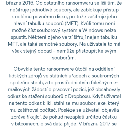
března 2016. Od ostatního ransomwaru se liší tím, že
nešifruje jednotlivé soubory, ale zablokuje přistup
k celému pevnému disku, protože zašifruje jeho
hlavní tabulku souborů (MFT). Kvůli tomu není
možné číst souborový systém a Windows nelze
spustit. Některé z jeho verzí šifrují nejen tabulku
MFT, ale také samotné soubory. Na uživatele to má
však stejný dopad – nemůže přistoupit ke svým
souborům.
Obvykle tento ransomware útočil na oddělení
lidských zdrojů ve státních úřadech a soukromých
společnostech, a to prostřednictvím falešných e-
mailových žádostí o pracovní pozici, jež obsahovaly
odkaz ke stažení souborů z Dropboxu. Když uživatel
na tento odkaz klikl, stáhl se mu soubor .exe, který
mu zašifroval počítač. Posléze se uživateli objevila
zpráva říkající, že pokud nezaplatí určitou částku
v bitcoinech, o svá data přijde. V březnu 2017 se