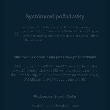
Systémové požadavky
Windows 7 SP1 nebo novější (32bitová, 64bitová verze),
Windows 8/8.1 kromě edic RT a Starter (32bitová, 64bitová
verze), Windows 10 kromě edic Mobile a IoT Core (32bitová,
64bitová verze)
Minimální a doporučené požadavky na hardware
1,5GHz procesor Intel® Pentium® 4 nebo rychlejší (nebo
ekvivalent), minimálně 750 MB volného místa na pevném
disku (doporučuje se 2 GB volného místa na pevném disku),
512 MB paměti RAM (doporučuje se 1 GB)
Podporované prohlížeče
Mozilla Firefox, Google Chrome