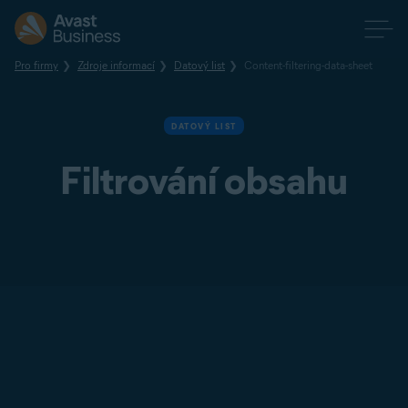
Pro firmy
Zdroje informací
Datový list
Content-filtering-data-sheet
DATOVÝ LIST
Filtrování obsahu