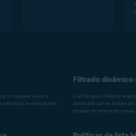
s
Filtrado dinámico
ng no requiere volver a
iCat Dynamic Filtering analiz
e ralentizan la velocidad de
clasificado aún en la base de
escapan las amenazas nuevas.
va
Políticas de lista 