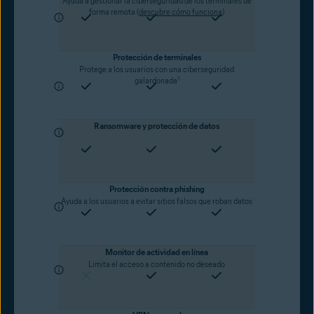
Ayuda a gestionar la ciberseguridad de los terminales de
forma remota (
descubre cómo funciona
)
Protección de terminales
Protege a los usuarios con una ciberseguridad
1
galardonada
Ransomware y protección de datos
Protección contra phishing
Ayuda a los usuarios a evitar sitios falsos que roban datos
Monitor de actividad en línea
Limita el acceso a contenido no deseado