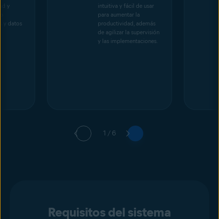
dad y
intuitiva y fácil de usar
so
para aumentar la
s y datos
productividad, además
de agilizar la supervisión
y las implementaciones.
1 / 6
Requisitos del sistema