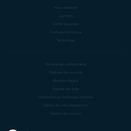
Nous contacter
Carrières
Centre de presse
Confiance numérique
Technologie
Politique de confidentialité
Politique des produits
Mentions légales
Signaler une faille
Déclaration sur l’esclavage moderne
Détails de votre abonnement
Gestion des cookies