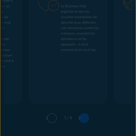
mbien il
our un
Le Business Hub
les
englobe toutes les
ces de
couches essentielles de
es tout
sécurité pour défendre
ses
une entreprise contre les
menaces, couvrant les
permet
utilisateurs et les
tre,
appareils – à tout
ouveaux
moment et en tout lieu.
 déployer
sécurité à
eurs
s.
1 / 4